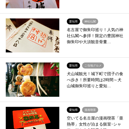
愛知県
神社仏閣
名古屋で御朱印巡り！人気の神
社仏閣へ参拝！限定の豊国神社
御朱印や大須観音骨董…
愛知県
ご当地グルメ
犬山城観光！城下町で団子の食
べ歩き！所要時間は2時間～犬
山城御朱印巡りと愛知…
愛知県
漫画喫茶
空いてる名古屋の漫画喫茶「亜
熱帯」女性が泊まる個室･シャ