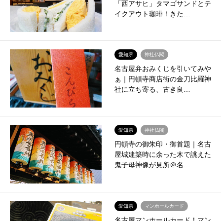
「西アサヒ」タマゴサンドとテ
イクアウト珈琲！きた…
愛知県
神社仏閣
名古屋弁おみくじを引いてみや
ぁ｜円頓寺商店街の金刀比羅神
社に立ち寄る、古き良…
愛知県
神社仏閣
円頓寺の御朱印・御首題｜名古
屋城建築時に余った木で誂えた
鬼子母神像が見所＠名…
愛知県
マンホールカード
名古屋マンホールカード！マン