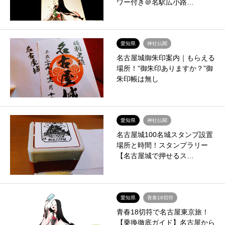
ワー付き＠名駅広小路…
愛知県
神社仏閣
名古屋城御朱印案内｜もらえる
場所！”御朱印ありますか？”御
朱印帳は無し
愛知県
神社仏閣
名古屋城100名城スタンプ設置
場所と時間！スタンプラリー
【名古屋城で押せるス…
愛知県
青春18切符
青春18切符で名古屋東京旅！
【乗換徹底ガイド】名古屋から