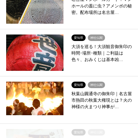
ホールの蓋に虫？アメンボの秘
密。配布場所は名古屋…
愛知県
神社仏閣
大須を巡る！大須観音御朱印の
時間･場所･種類｜ご利益は
色々、おみくじは基本凶…
愛知県
神社仏閣
秋葉山圓通寺の御朱印｜名古屋
市熱田の秋葉大権現とは？火の
神様の火まつり神事が…
愛知県
神社仏閣