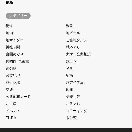
離島
カテゴリー
街道
温泉
地酒
地ビール
地サイダー
ご当地グルメ
神社仏閣
城めぐり
庭園めぐり
大学・公共施設
博物館･美術館
旅ラン
道の駅
名所
民族料理
宿泊
旅行レポ
旅アイテム
交通
船旅
公共配布カード
伝統工芸
お土産
お役立ち
イベント
コワーキング
TikTok
未分類