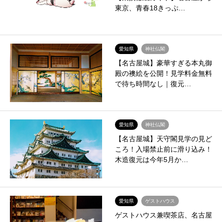
東京、青春18きっぷ…
愛知県
神社仏閣
【名古屋城】豪華すぎる本丸御
殿の襖絵を公開！見学料金無料
で待ち時間なし｜復元…
愛知県
神社仏閣
【名古屋城】天守閣見学の見ど
ころ！入場禁止前に滑り込み！
木造復元は今年5月か…
愛知県
ゲストハウス
ゲストハウス兼喫茶店、名古屋