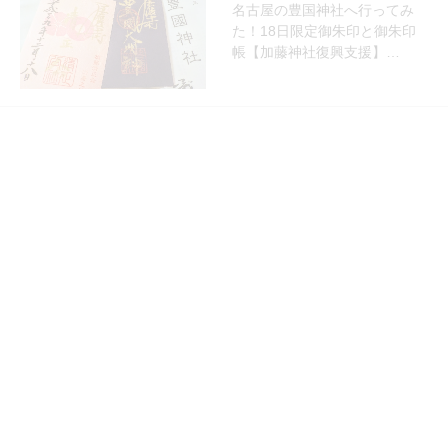
名古屋の豊国神社へ行ってみ
た！18日限定御朱印と御朱印
帳【加藤神社復興支援】…
愛知県
ゲストハウス
名古屋の安いゲストハウスわさ
びに泊まってみた【1泊2200
円】シャワー有の格…
愛知県
ご当地グルメ
犬山城下町食べ歩き！昭和横丁
散歩で良き時間を！犬山神社に
御朱印はない？
愛知県
神社仏閣