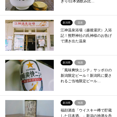
ぎり/日本酒飲み比…
新潟県
温泉
江神温泉浴場（越後湯沢）入浴
記！熊野神社の氏神様のお告げ
で湧き出た温泉
新潟県
地酒
「風味爽快ニシテ」サッポロの
新潟限定ビール！新潟民に愛さ
れるご当地限定ビール…
新潟県
地酒
福顔酒造「ウイスキー樽で貯蔵
した日本酒。」新潟の地酒を呑