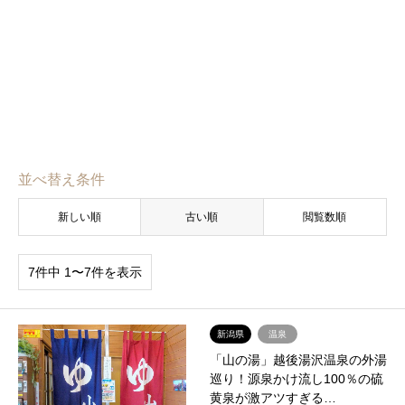
並べ替え条件
新しい順
古い順
閲覧数順
7件中 1〜7件を表示
新潟県
温泉
「山の湯」越後湯沢温泉の外湯
巡り！源泉かけ流し100％の硫
黄泉が激アツすぎる…