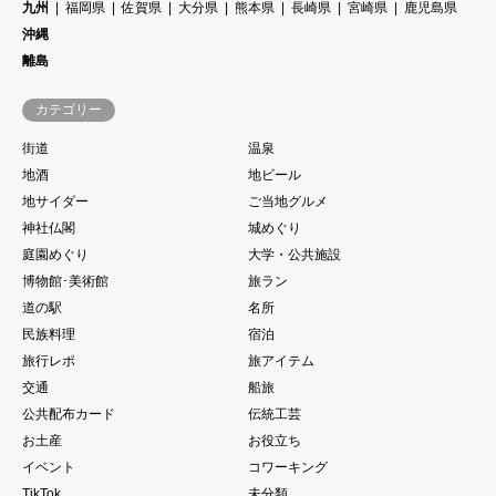
九州
福岡県
佐賀県
大分県
熊本県
長崎県
宮崎県
鹿児島県
沖縄
離島
カテゴリー
街道
温泉
地酒
地ビール
地サイダー
ご当地グルメ
神社仏閣
城めぐり
庭園めぐり
大学・公共施設
博物館･美術館
旅ラン
道の駅
名所
民族料理
宿泊
旅行レポ
旅アイテム
交通
船旅
公共配布カード
伝統工芸
お土産
お役立ち
イベント
コワーキング
TikTok
未分類