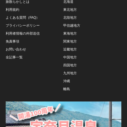
旅散らかしとは
北海道
利用規約
東北地方
よくある質問（FAQ）
北陸地方
プライバシーポリシー
甲信越地方
利用者情報の外部送信
東海地方
免責事項
関東地方
お問い合わせ
近畿地方
全記事一覧
中国地方
四国地方
九州地方
沖縄
離島