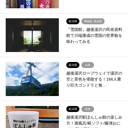
新潟県
博物館･美術館
『雪国館』越後湯沢の民俗資料
館で川端康成の雪国の世界観を
味わってみる
新潟県
自然
越後湯沢ロープウェイで湯沢の
空と景色を堪能する！166人乗
り巨大ゴンドラと無…
新潟県
温泉
越後湯沢駅ぽんしゅ館の楽しみ
方！酒風呂/糀ソフト/爆弾おに