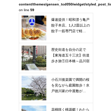
content/themes/gensen_tcd050/widget/styled_post_li
on line
59
爆速提供！昭和漂う亀戸
餃子本店。1人2皿以上の
餃子一筋専門店で軽…
歴史街道を自分の足で
【東海道五十三次】街道
歩き旅①日本橋～品川宿
小石川後楽園で満開の桜
を見ながら庭園散歩！水
戸徳川家の中屋敷が…
花桃咲く桃源郷！わたら