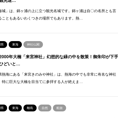
観光迷…
海城」は、錦ヶ浦の上に立つ観光名城です。錦ヶ浦は自〇の名所とも言
ることもあるいわくつきの場所でもあります。熱…
岡県
東海
神社仏閣
2000年大楠「来宮神社」幻想的な緑の中を散策！御朱印が下
ひどいと…
県熱海にある「来宮きのみや神社」は、熱海の中でも非常に有名な神社
。特に巨大な大楠を目当てに参拝する人が絶えま…
岡県
東海
離島
自然
船旅