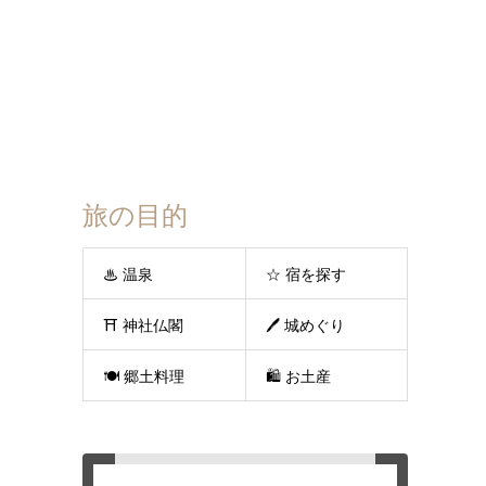
旅の目的
♨ 温泉
☆ 宿を探す
⛩ 神社仏閣
🖊 城めぐり
🍽 郷土料理
🛍 お土産