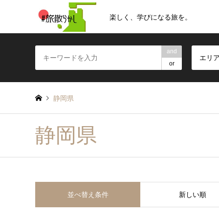
楽しく、学びになる旅を。
and
エリ
or
静岡県
静岡県
並べ替え条件
新しい順