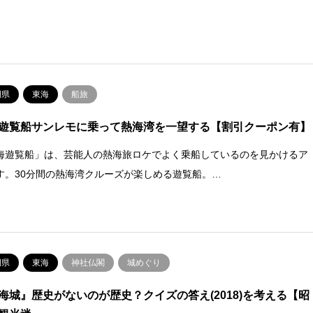
岡県
東海
船旅
遊覧船サンレモに乗って熱海湾を一望する【割引クーポン有】
海遊覧船」は、芸能人の熱海旅ロケでよく乗船しているのを見かけるア
す。30分間の熱海湾クルーズが楽しめる遊覧船。…
岡県
東海
神社仏閣
城めぐり
海城』歴史がないのが歴史？クイズの答え(2018)を考える【昭