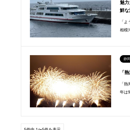
魅力
鮮な
「よ
相模
静
「熱
「熱
年は
5件中 1〜5件を表示