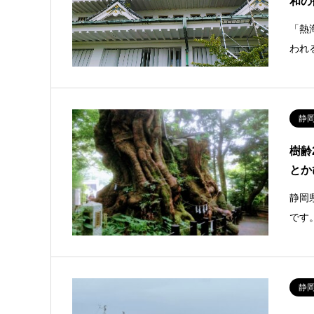
和の
「熱
われ
静
樹齢
とか
静岡
です
静