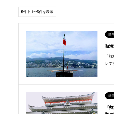
5件中 1〜5件を表示
静
熱海
「熱
レで
静
『熱