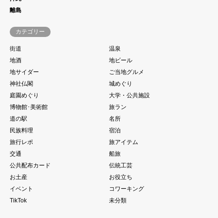
離島
カテゴリー
街道
温泉
地酒
地ビール
地サイダー
ご当地グルメ
神社仏閣
城めぐり
庭園めぐり
大学・公共施設
博物館･美術館
旅ラン
道の駅
名所
民族料理
宿泊
旅行レポ
旅アイテム
交通
船旅
公共配布カード
伝統工芸
お土産
お役立ち
イベント
コワーキング
TikTok
未分類