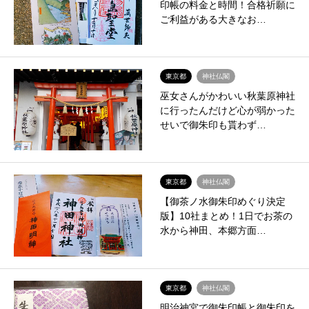
印帳の料金と時間！合格祈願に
ご利益がある大きなお…
東京都
神社仏閣
巫女さんがかわいい秋葉原神社
に行ったんだけど心が弱かった
せいで御朱印も貰わず…
東京都
神社仏閣
【御茶ノ水御朱印めぐり決定
版】10社まとめ！1日でお茶の
水から神田、本郷方面…
東京都
神社仏閣
明治神宮で御朱印帳と御朱印を