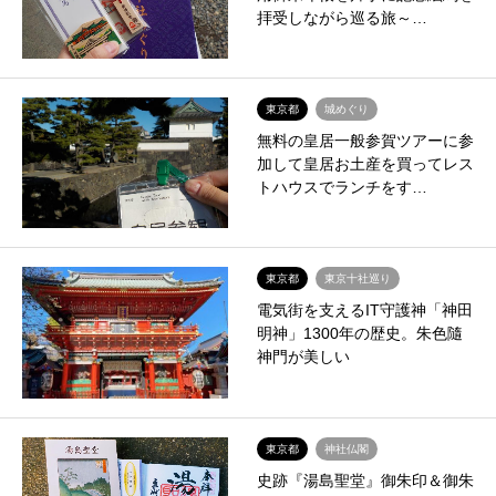
拝受しながら巡る旅～…
東京都
城めぐり
無料の皇居一般参賀ツアーに参
加して皇居お土産を買ってレス
トハウスでランチをす…
東京都
東京十社巡り
電気街を支えるIT守護神「神田
明神」1300年の歴史。朱色隨
神門が美しい
東京都
神社仏閣
史跡『湯島聖堂』御朱印＆御朱