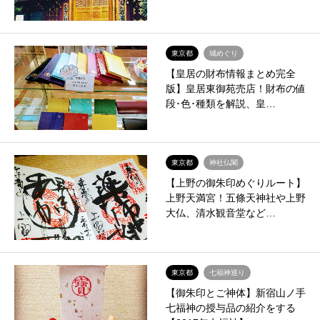
東京都
城めぐり
【皇居の財布情報まとめ完全
版】皇居東御苑売店！財布の値
段･色･種類を解説、皇…
東京都
神社仏閣
【上野の御朱印めぐりルート】
上野天満宮！五條天神社や上野
大仏、清水観音堂など…
東京都
七福神巡り
【御朱印とご神体】新宿山ノ手
七福神の授与品の紹介をする