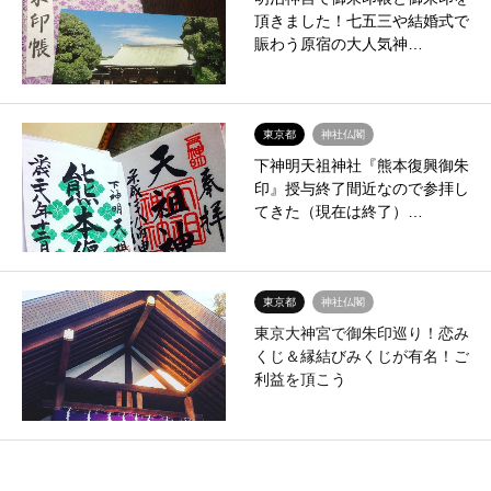
頂きました！七五三や結婚式で
賑わう原宿の大人気神…
東京都
神社仏閣
下神明天祖神社『熊本復興御朱
印』授与終了間近なので参拝し
てきた（現在は終了）…
東京都
神社仏閣
東京大神宮で御朱印巡り！恋み
くじ＆縁結びみくじが有名！ご
利益を頂こう
東京都
神社仏閣