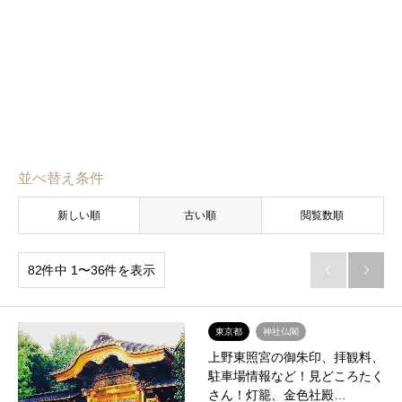
並べ替え条件
新しい順
古い順
閲覧数順
82件中 1〜36件を表示


東京都
神社仏閣
上野東照宮の御朱印、拝観料、
駐車場情報など！見どころたく
さん！灯籠、金色社殿…