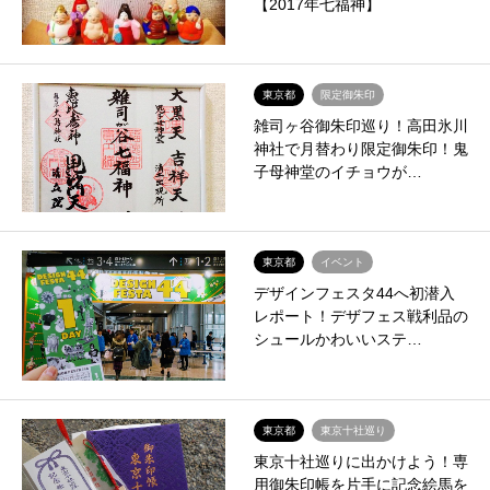
【2017年七福神】
東京都
限定御朱印
雑司ヶ谷御朱印巡り！高田氷川
神社で月替わり限定御朱印！鬼
子母神堂のイチョウが…
東京都
イベント
デザインフェスタ44へ初潜入
レポート！デザフェス戦利品の
シュールかわいいステ…
東京都
東京十社巡り
東京十社巡りに出かけよう！専
用御朱印帳を片手に記念絵馬を