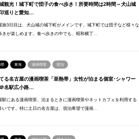
城観光！城下町で団子の食べ歩き！所要時間は2時間～犬山城
印巡りと愛知…
屋旅3日目は、犬山城の城下町がメインです。城下町では団子など様々
歩きが楽しめます。食べ歩きの中でも、昭和横丁…
知県
東海
漫画喫茶
宿泊
てる名古屋の漫画喫茶「亜熱帯」女性が泊まる個室･シャワー
＠名駅広小路…
屋駅にある漫画喫茶、泊まるときに漫画喫茶やネットカフェを利用する
多いです。特に土日の名古屋は、宿泊希望で漫画…