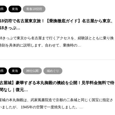
知県
東海
青春18切符
18切符で名古屋東京旅！【乗換徹底ガイド】名古屋から東京、
18きっぷ…
18きっぷで東京から名古屋まで行くアクセスを、経験談とともに乗り換
時刻を具体的に説明します。合わせて、乗換時の…
知県
東海
神社仏閣
城めぐり
古屋城】豪華すぎる本丸御殿の襖絵を公開！見学料金無料で待
間なし｜復元…
屋城の本丸御殿は、武家風書院造で京都の二条城と同じく国宝に指定さ
いましたが、 1945年の空襲で一度焼失しました。…