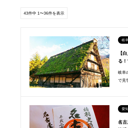
43件中 1〜36件を表示
岐
【白
る！
岐阜
で見
愛
名古