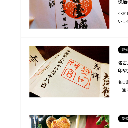
快適
小倉
いし
愛
名古
印や
名古
一通
愛