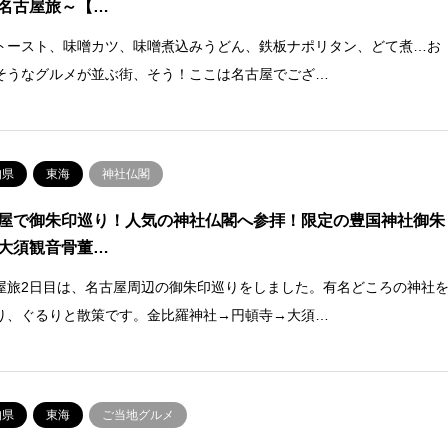
名古屋旅～【…
トースト、味噌カツ、味噌煮込みうどん、鉄板ナポリタン、どて煮…お
そうなグルメが並ぶ街、そう！ここは名古屋でござ…
知県
東海
神社仏閣
屋で御朱印巡り！人気の神社仏閣へ参拝！限定の豊国神社御朱
大須観音骨董…
屋旅2日目は、名古屋周辺の御朱印巡りをしました。有名どころの神社
り、ぐるりと散策です。金比羅神社→円頓寺→大須…
知県
東海
ご当地グルメ