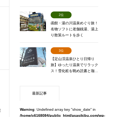
2位
函館・湯の川温泉めぐり旅！
名物ソフトに老舗銭湯、湯上
り散策ルートを歩く
3位
【定山渓温泉ひとり日帰り
旅】ゆったり温泉でリラック
ス！雪化粧を眺め読書と珈…
最新記事
Warning
: Undefined array key "show_date" in
屋
/home/c6168084/public_html/asasikibu.com/wp-