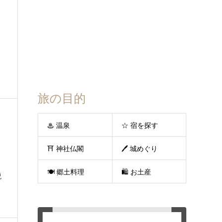
旅の目的
♨ 温泉
☆ 宿を探す
⛩ 神社仏閣
🖊 城めぐり
🍽 郷土料理
🛍 お土産
説