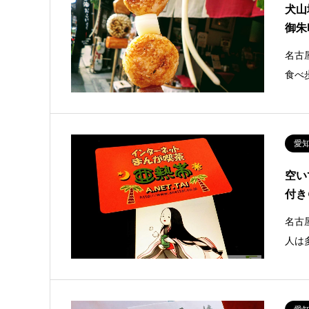
犬山
御朱
名古
食べ
愛
空い
付き
名古
人は