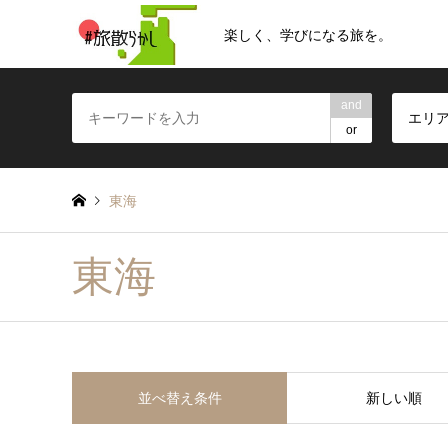
楽しく、学びになる旅を。
and
エリ
or
東海
東海
並べ替え条件
新しい順