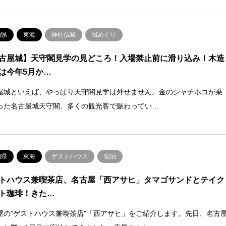
知県
東海
神社仏閣
城めぐり
古屋城】天守閣見学の見どころ！入場禁止前に滑り込み！木造
は今年5月か…
屋城といえば、やっぱり天守閣見学は外せません。金のシャチホコが乗
った名古屋城天守閣、多くの観光客で賑わってい…
知県
東海
ゲストハウス
宿泊
トハウス兼喫茶店、名古屋「西アサヒ」タマゴサンドとテイク
ト珈琲！きた…
屋の”ゲストハウス兼喫茶店”「西アサヒ」をご紹介します。先日、名古