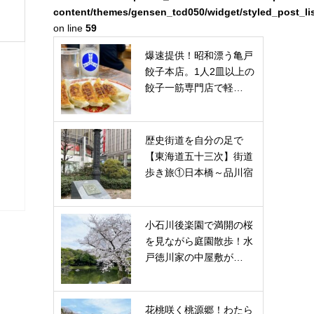
content/themes/gensen_tcd050/widget/styled_post_li
on line
59
爆速提供！昭和漂う亀戸
餃子本店。1人2皿以上の
餃子一筋専門店で軽…
歴史街道を自分の足で
【東海道五十三次】街道
歩き旅①日本橋～品川宿
小石川後楽園で満開の桜
を見ながら庭園散歩！水
戸徳川家の中屋敷が…
花桃咲く桃源郷！わたら