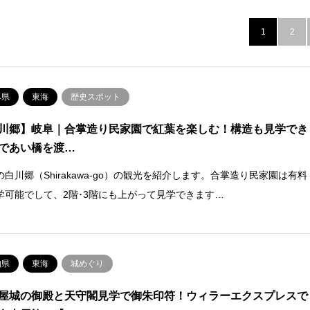
1
2
阜県
東海
歴史スポット
川郷】岐阜｜合掌造り民家園で紅葉を楽しむ！構造も見学でき
であい橋を渡…
の白川郷（Shirakawa-go）の観光を紹介します。合掌造り民家園は有料
学可能でして、2階･3階にも上がって見学できます…
知県
東海
城めぐり
屋城の御殿と天守閣見学で御朱印符！ウィラーエクスプレスで