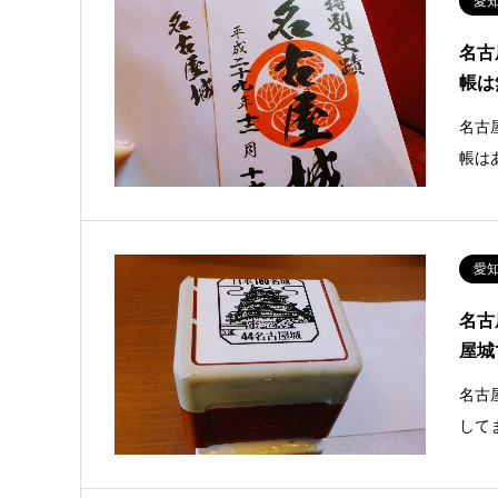
愛
名古
帳は
名古
帳は
愛
名古
屋城
名古
して