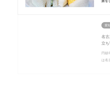
旅を
愛
名古
立ち
円頓
は名
愛
円頓
母神