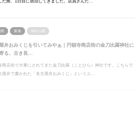
した際、1日目に宿泊してきました。店員さんた…
知県
東海
神社仏閣
屋弁おみくじを引いてみやぁ｜円頓寺商店街の金刀比羅神社に
寄る、古き良…
寺商店街で大事にされてきた金刀比羅（ことひら）神社です。こちらで
古屋弁で書かれた「名古屋弁おみくじ」というユ…
知県
東海
神社仏閣
寺の御朱印・御首題｜名古屋城建築時に余った木で誂えた鬼子
像が見所＠名…