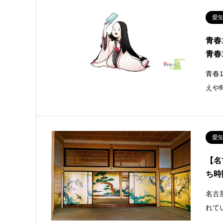
愛
青春
青春
青春
えや
愛
【名
ち時
名古
れて