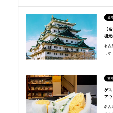
愛
【名
復元
名古
っか
愛
ゲス
アウ
名古