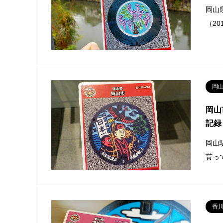
岡山
（2
岡
岡山
記録
岡山
貰っ
香