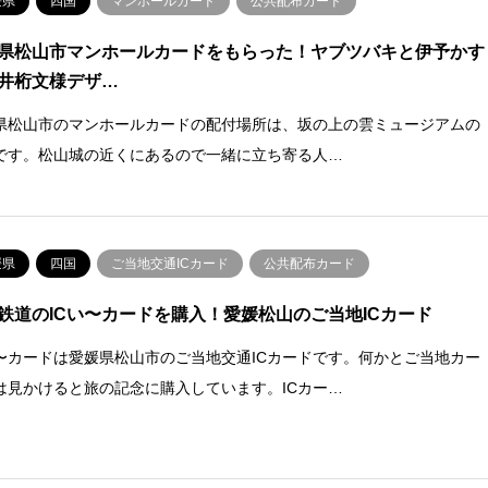
媛県
四国
マンホールカード
公共配布カード
県松山市マンホールカードをもらった！ヤブツバキと伊予かす
井桁文様デザ…
県松山市のマンホールカードの配付場所は、坂の上の雲ミュージアムの
です。松山城の近くにあるので一緒に立ち寄る人…
媛県
四国
ご当地交通ICカード
公共配布カード
鉄道のICい〜カードを購入！愛媛松山のご当地ICカード
い〜カードは愛媛県松山市のご当地交通ICカードです。何かとご当地カー
は見かけると旅の記念に購入しています。ICカー…