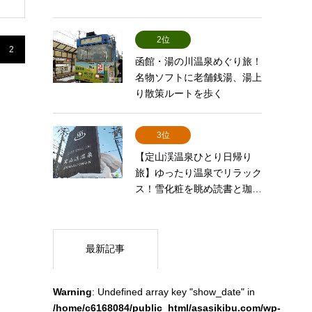
2位
2
函館・湯の川温泉めぐり旅！
名物ソフトに老舗銭湯、湯上
り散策ルートを歩く
3位
【定山渓温泉ひとり日帰り
旅】ゆったり温泉でリラック
ス！雪化粧を眺め読書と珈…
最新記事
Warning
: Undefined array key "show_date" in
/home/c6168084/public_html/asasikibu.com/wp-