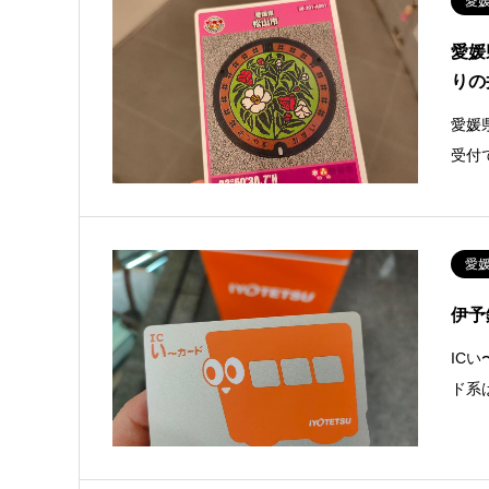
愛
愛媛
りの
愛媛
受付
愛
伊予
IC
ド系