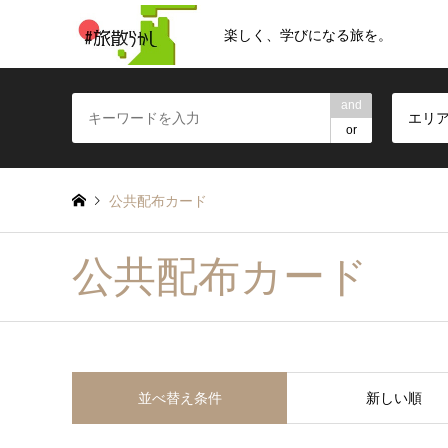
楽しく、学びになる旅を。
and
エリ
or
公共配布カード
公共配布カード
並べ替え条件
新しい順