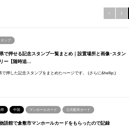
1

スタンプ
県で押せる記念スタンプ一覧まとめ｜設置場所と画像･スタン
リー【随時追…
で押した記念スタンプをまとめたぺージです。 (さらに&hellip;)
山県
中国
マンホールカード
公共配布カード
物語館で倉敷市マンホールカードをもらったので記録