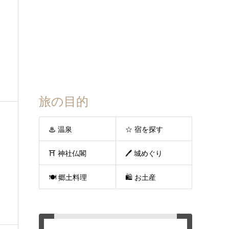
旅の目的
♨ 温泉
☆ 宿を探す
⛩ 神社仏閣
🖊 城めぐり
🍽 郷土料理
🛍 お土産