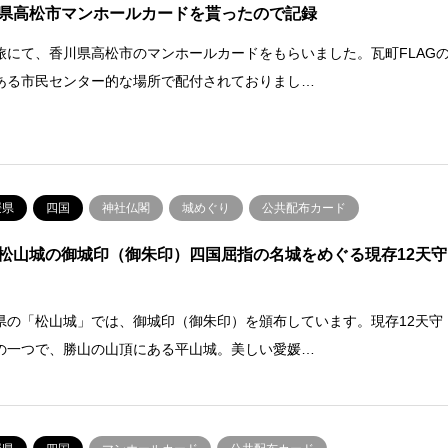
県高松市マンホールカードを貰ったので記録
旅にて、香川県高松市のマンホールカードをもらいました。瓦町FLAG
ある市民センター的な場所で配付されておりまし…
媛県
四国
神社仏閣
城めぐり
公共配布カード
松山城の御城印（御朱印）四国屈指の名城をめぐる現存12天守
県の「松山城」では、御城印（御朱印）を頒布しています。現存12天守
の一つで、勝山の山頂にある平山城。美しい愛媛…