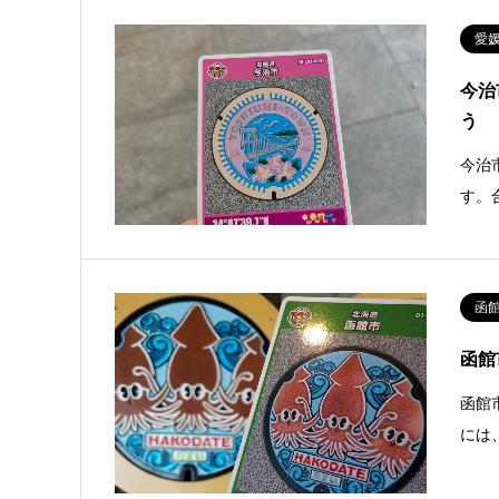
愛
今治
う
今治
す。
函
函館
函館
には