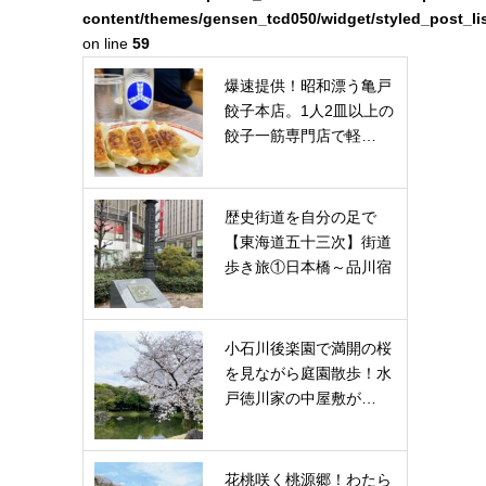
content/themes/gensen_tcd050/widget/styled_post_li
on line
59
爆速提供！昭和漂う亀戸
餃子本店。1人2皿以上の
餃子一筋専門店で軽…
歴史街道を自分の足で
【東海道五十三次】街道
歩き旅①日本橋～品川宿
小石川後楽園で満開の桜
を見ながら庭園散歩！水
戸徳川家の中屋敷が…
花桃咲く桃源郷！わたら