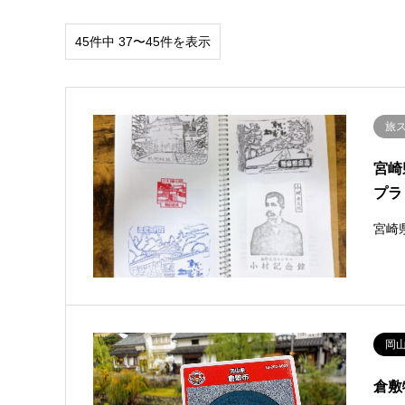
45件中 37〜45件を表示
旅
宮崎
プラ
宮崎県
岡
倉敷