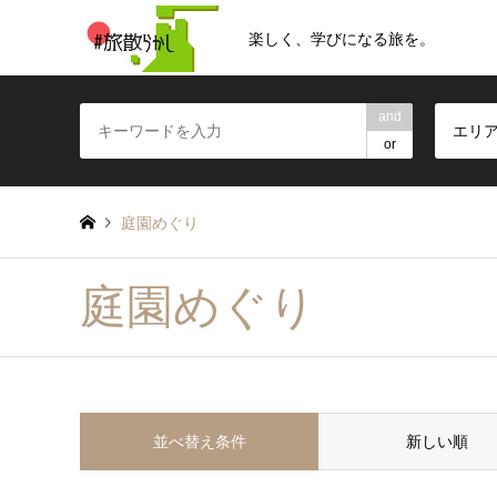
楽しく、学びになる旅を。
and
エリ
or
庭園めぐり
庭園めぐり
並べ替え条件
新しい順