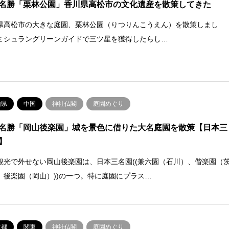
名勝「栗林公園」香川県高松市の文化遺産を散策してきた
県高松市の大きな庭園、栗林公園（りつりんこうえん）を散策しまし
ミシュラングリーンガイドで三ツ星を獲得したらし…
山県
中国
神社仏閣
庭園めぐり
名勝「岡山後楽園」城を景色に借りた大名庭園を散策【日本三
】
観光で外せない岡山後楽園は、日本三名園((兼六園（石川）、偕楽園（
、後楽園（岡山）))の一つ。特に庭園にプラス…
京都
関東
神社仏閣
庭園めぐり