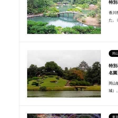
特別
香川
た。
岡
特別
名園
岡山
城）
東