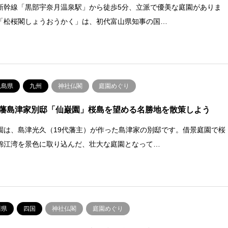
新幹線「黒部宇奈月温泉駅」から徒歩5分、立派で優美な庭園がありま
「松桜閣しょうおうかく」は、初代富山県知事の国…
児島県
九州
神社仏閣
庭園めぐり
藩島津家別邸「仙巌園」桜島を望める名勝地を散策しよう
園は、島津光久（19代藩主）が作った島津家の別邸です。借景庭園で桜
錦江湾を景色に取り込んだ、壮大な庭園となって…
川県
四国
神社仏閣
庭園めぐり