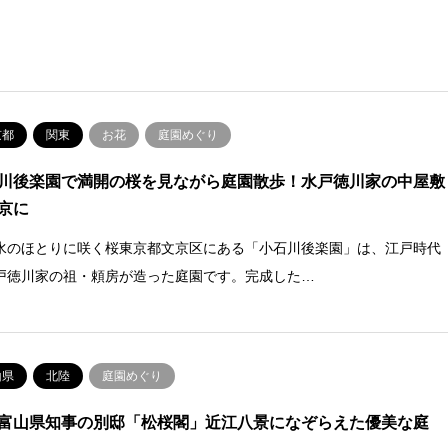
京都
関東
お花
庭園めぐり
川後楽園で満開の桜を見ながら庭園散歩！水戸徳川家の中屋敷
京に
水のほとりに咲く桜東京都文京区にある「小石川後楽園」は、江戸時代
戸徳川家の祖・頼房が造った庭園です。完成した…
山県
北陸
庭園めぐり
富山県知事の別邸「松桜閣」近江八景になぞらえた優美な庭