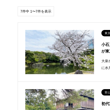
7件中 1〜7件を表示
東
小石
が東
大泉
に水
富
初代