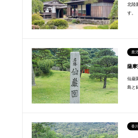
北陸
す。
鹿
薩摩
仙巌
島と
香