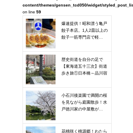
content/themes/gensen_tcd050/widget/styled_post_li
on line
59
爆速提供！昭和漂う亀戸
餃子本店。1人2皿以上の
餃子一筋専門店で軽…
歴史街道を自分の足で
【東海道五十三次】街道
歩き旅①日本橋～品川宿
小石川後楽園で満開の桜
を見ながら庭園散歩！水
戸徳川家の中屋敷が…
花桃咲く桃源郷！わたら