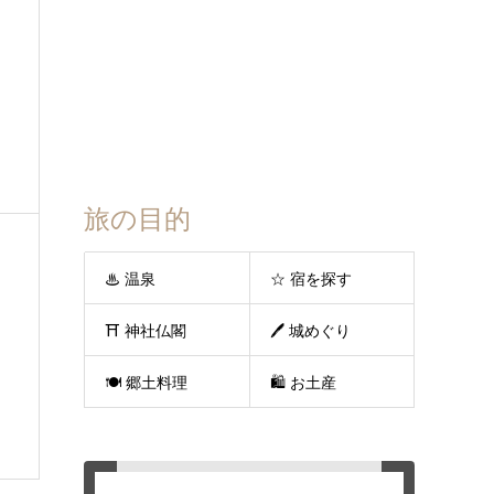
旅の目的
♨ 温泉
☆ 宿を探す
⛩ 神社仏閣
🖊 城めぐり
🍽 郷土料理
🛍 お土産