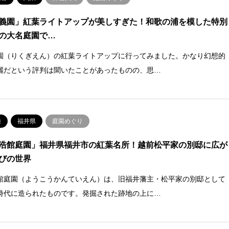
義園」紅葉ライトアップが美しすぎた！和歌の浦を模した特別
の大名庭園で…
園（りくぎえん）の紅葉ライトアップに行ってみました。かなり幻想的
麗だという評判は聞いたことがあったものの、思…
陸
福井県
庭園めぐり
浩館庭園」福井県福井市の紅葉名所！越前松平家の別邸に広が
びの世界
館庭園（ようこうかんていえん）は、旧福井藩主・松平家の別邸として
時代に造られたものです。発掘された跡地の上に…