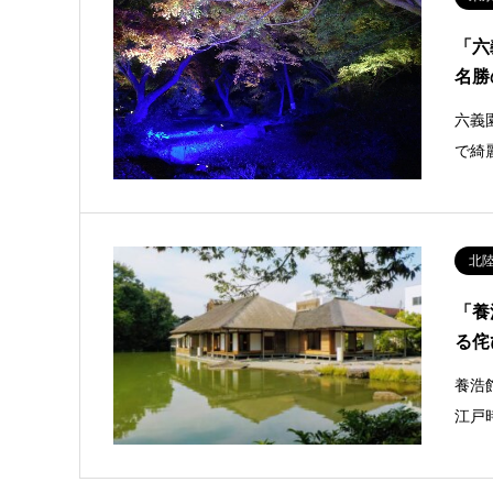
「六
名勝
六義
で綺
北
「養
る侘
養浩
江戸