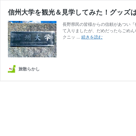
信州大学を観光＆見学してみた！グッズ
長野県民の皆様からの信頼があつい『
て入りましたが、だめだったらごめん
信
クニッ …
続きを読む
州
大
学
を
観
旅散らかし
光
＆
見
学
し
て
み
た！
グ
ッ