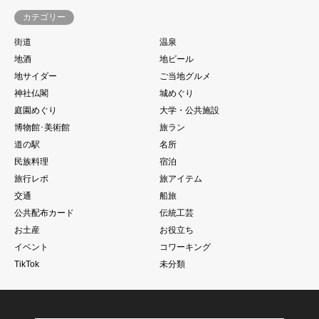
カテゴリー
街道
温泉
地酒
地ビール
地サイダー
ご当地グルメ
神社仏閣
城めぐり
庭園めぐり
大学・公共施設
博物館･美術館
旅ラン
道の駅
名所
民族料理
宿泊
旅行レポ
旅アイテム
交通
船旅
公共配布カード
伝統工芸
お土産
お役立ち
イベント
コワーキング
TikTok
未分類