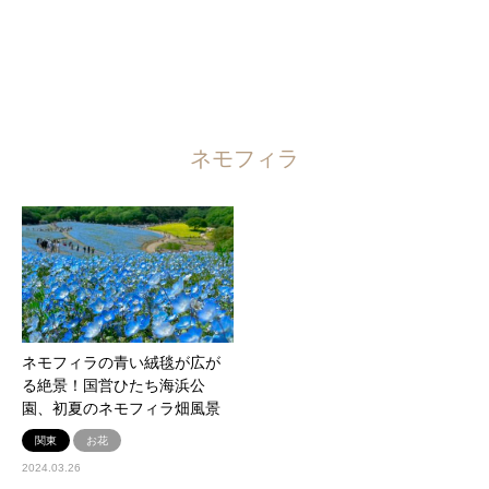
ネモフィラ
ネモフィラの青い絨毯が広が
る絶景！国営ひたち海浜公
園、初夏のネモフィラ畑風景
関東
お花
2024.03.26