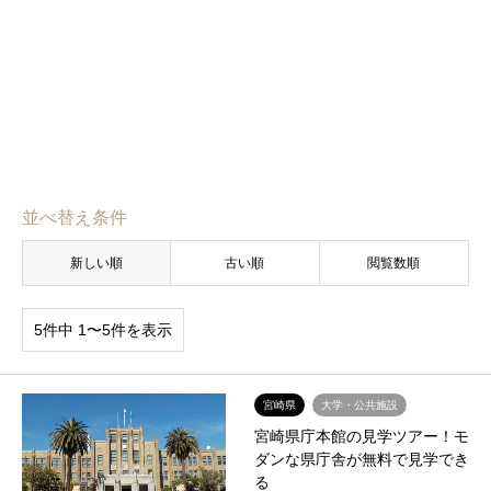
並べ替え条件
新しい順
古い順
閲覧数順
5件中 1〜5件を表示
宮崎県
大学・公共施設
宮崎県庁本館の見学ツアー！モ
ダンな県庁舎が無料で見学でき
る