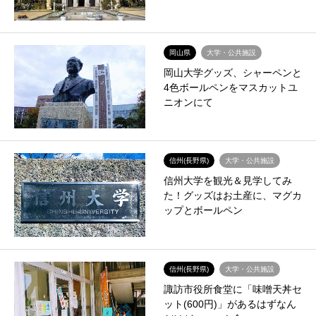
岡山県
大学・公共施設
岡山大学グッズ、シャーペンと
4色ボールペンをマスカットユ
ニオンにて
信州(長野県)
大学・公共施設
信州大学を観光＆見学してみ
た！グッズはお土産に、マグカ
ップとボールペン
信州(長野県)
大学・公共施設
諏訪市役所食堂に「味噌天丼セ
ット(600円)」があるはずなん