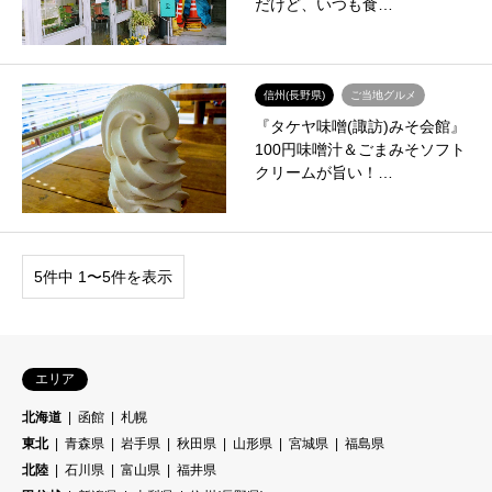
だけど、いつも食…
信州(長野県)
ご当地グルメ
『タケヤ味噌(諏訪)みそ会館』
100円味噌汁＆ごまみそソフト
クリームが旨い！…
5件中 1〜5件を表示
エリア
北海道
函館
札幌
東北
青森県
岩手県
秋田県
山形県
宮城県
福島県
北陸
石川県
富山県
福井県