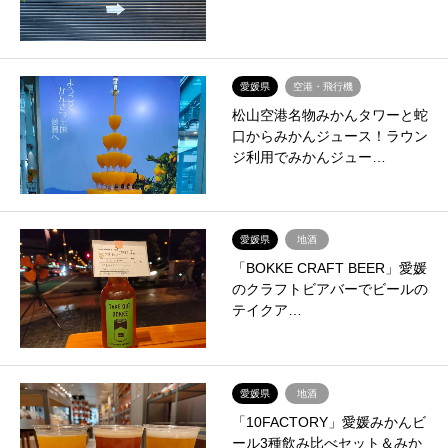
愛媛県
空港・飛行機
松山空港名物みかんタワーと蛇
口からみかんジュース！ラウン
ジ利用でみかんジュー…
愛媛県
地酒
「BOKKE CRAFT BEER」愛媛
のクラフトビアバーでビールの
テイクア…
愛媛県
地酒
「10FACTORY」愛媛みかんビ
ール3種飲み比べセット＆みか