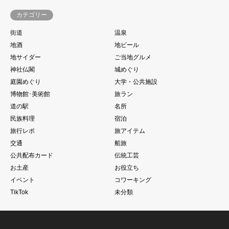
カテゴリー
街道
温泉
地酒
地ビール
地サイダー
ご当地グルメ
神社仏閣
城めぐり
庭園めぐり
大学・公共施設
博物館･美術館
旅ラン
道の駅
名所
民族料理
宿泊
旅行レポ
旅アイテム
交通
船旅
公共配布カード
伝統工芸
お土産
お役立ち
イベント
コワーキング
TikTok
未分類