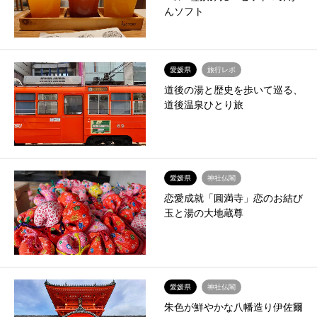
んソフト
愛媛県
旅行レポ
道後の湯と歴史を歩いて巡る、
道後温泉ひとり旅
愛媛県
神社仏閣
恋愛成就「圓満寺」恋のお結び
玉と湯の大地蔵尊
愛媛県
神社仏閣
朱色が鮮やかな八幡造り伊佐爾