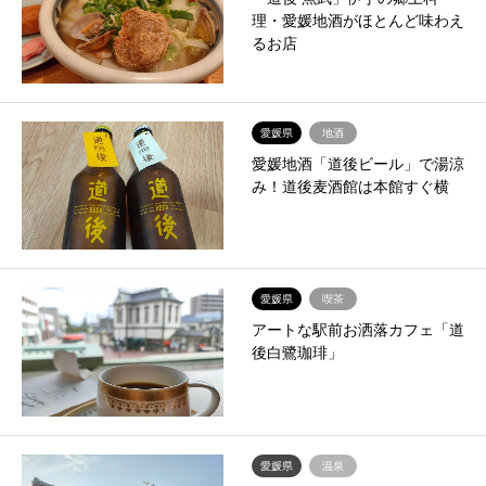
理・愛媛地酒がほとんど味わえ
るお店
愛媛県
地酒
愛媛地酒「道後ビール」で湯涼
み！道後麦酒館は本館すぐ横
愛媛県
喫茶
アートな駅前お洒落カフェ「道
後白鷺珈琲」
愛媛県
温泉