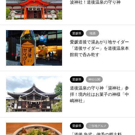
波神社！道後温泉の守り神
愛媛県
地酒
愛媛道後で湯あがり地サイダー
「道後サイダー」を道後温泉本
館前で呑み乾す
愛媛県
神社仏閣
道後温泉の守り神「湯神社」参
拝！境内社はお菓子の神様「中
嶋神社」
愛媛県
ご当地グルメ
「道後 魚武」伊予の郷土料