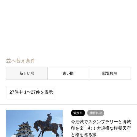
並べ替え条件
新しい順
古い順
閲覧数順
27件中 1〜27件を表示
愛媛県
神社仏閣
今治城でスタンプラリーと御城
印を楽しむ！大規模な模擬天守
と櫓を巡る旅