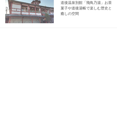
道後温泉別館「飛鳥乃湯」お茶
菓子や道後湯帳で楽しむ歴史と
癒しの空間
愛媛県
温泉
道後温泉「椿の湯」花崗岩の浴
室で源泉かけ流しを堪能
愛媛県
温泉
道後温泉「本館」神の湯に入
浴！改修工事中の重要文化財、
坊ちゃんも愛した名湯
愛媛県
ご当地交通ICカード