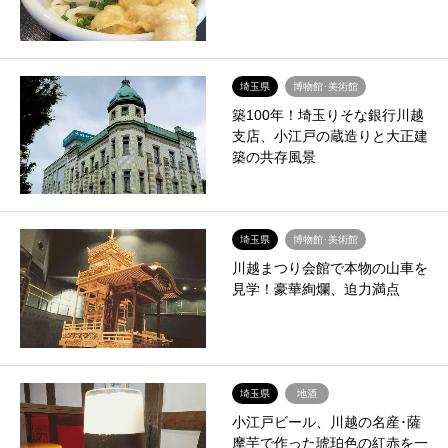
埼玉県
博物館･美術館
築100年！埼玉りそな銀行川越
支店、小江戸の蔵造りと大正建
築の共存風景
埼玉県
博物館･美術館
川越まつり会館で本物の山車を
見学！豪華絢爛、迫力満点
埼玉県
地酒
小江戸ビール、川越の名産･薩
摩芋で作った琥珀色の紅赤を一