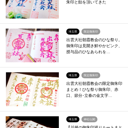
朱印と飴を頂いてきた
埼玉県
限定御朱印
出雲大社朝霞教会のひな祭り。
御朱印は見開き鮮やかピンク、
授与品のひなあられを…
埼玉県
限定御朱印
出雲大社朝霞教会の限定御朱印
まとめ！ひな祭り御朱印、赤
口、節分･立春の金文字…
埼玉県
神社仏閣
【川越の御朱印巡りルートまと