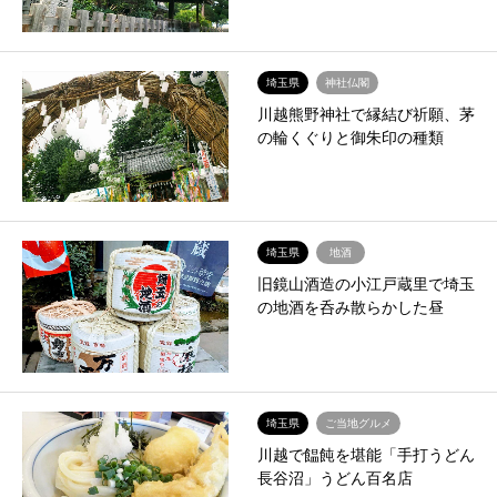
埼玉県
神社仏閣
川越熊野神社で縁結び祈願、茅
の輪くぐりと御朱印の種類
埼玉県
地酒
旧鏡山酒造の小江戸蔵里で埼玉
の地酒を呑み散らかした昼
埼玉県
ご当地グルメ
川越で饂飩を堪能「手打うどん
長谷沼」うどん百名店