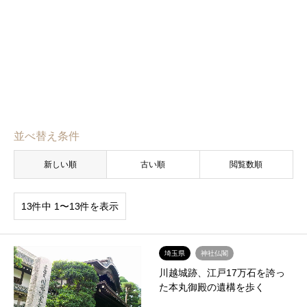
並べ替え条件
新しい順
古い順
閲覧数順
13件中 1〜13件を表示
埼玉県
神社仏閣
川越城跡、江戸17万石を誇っ
た本丸御殿の遺構を歩く