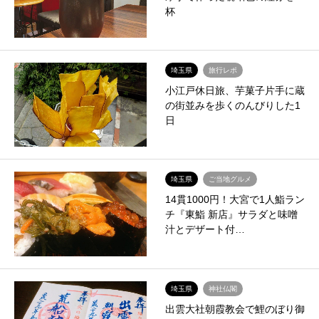
杯
埼玉県
旅行レポ
小江戸休日旅、芋菓子片手に蔵
の街並みを歩くのんびりした1
日
埼玉県
ご当地グルメ
14貫1000円！大宮で1人鮨ラン
チ『東鮨 新店』サラダと味噌
汁とデザート付…
埼玉県
神社仏閣
出雲大社朝霞教会で鯉のぼり御