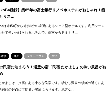
akoBa函館】築85年の富士銀行リノベホステルがおしゃれ！函
とりス…
kobaは末広町から徒歩3分の場所にあるシェア型ホテルです。利用シーン
わせて使い分けられるホテルで、個室からドミトリ…
児島県
九州
ゲストハウス
宿泊
の民宿に泊まろう！湯豊の宿「民宿 たかよし」の渋い風呂が
め
たかよしは、指宿にある小さな民宿です。砂むし温泉の砂楽の近くにあ
指宿旅の起点に丁度良い場所にあります。地方な…