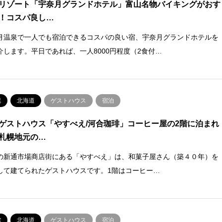
リゾート「宇奈月グランドホテル」富山名物バイキングがおす
！コスパ良し…
月温泉で一人でも宿泊できるコスパの良い宿、宇奈月グランドホテルを
介します。平日であれば、一人8000円程度（2食付…
幌
北海道
ゲストハウス
宿泊
ゲストハウス「やすべえ/河合珈琲」コーヒー屋の2階に泊まれ
札幌地元の…
の新通市場商店街にある「やすべえ」は、和菓子屋さん（築４０年）を
して建てられたゲストハウスです。1階はコーヒー…
館
北海道
ゲストハウス
宿泊