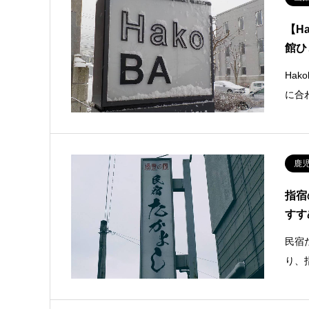
【H
館ひ
Ha
に合
鹿
指宿
すす
民宿
り、