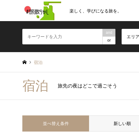
楽しく、学びになる旅を。
and
エリ
or
宿泊
宿泊
旅先の夜はどこで過ごそう
並べ替え条件
新しい順