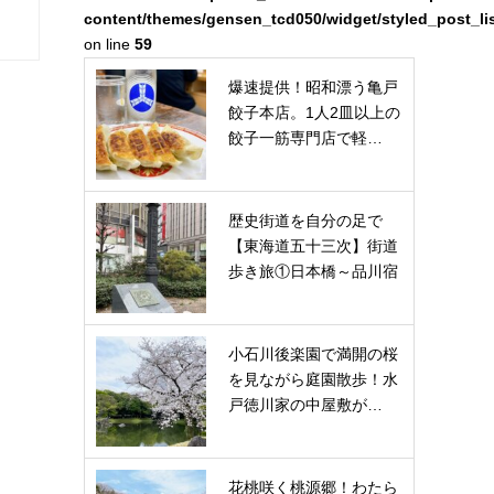
content/themes/gensen_tcd050/widget/styled_post_li
on line
59
爆速提供！昭和漂う亀戸
餃子本店。1人2皿以上の
餃子一筋専門店で軽…
歴史街道を自分の足で
【東海道五十三次】街道
歩き旅①日本橋～品川宿
小石川後楽園で満開の桜
を見ながら庭園散歩！水
戸徳川家の中屋敷が…
花桃咲く桃源郷！わたら