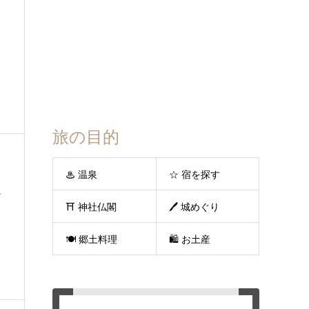
旅の目的
♨ 温泉
☆ 宿を探す
お
⛩ 神社仏閣
🖊 城めぐり
🍽 郷土料理
🛍 お土産