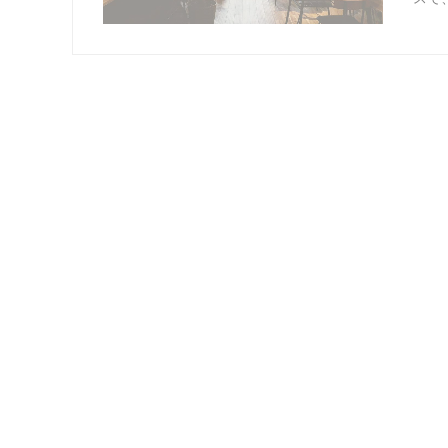
香
「ち
香川
日「
香
香川
ちに