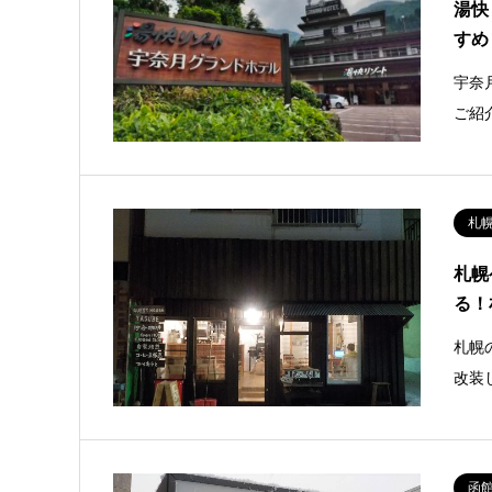
湯快
すめ
宇奈
ご紹
札
札幌
る！
札幌
改装
函