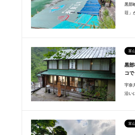
黒部
荘」
富
黒部
コで
宇奈
沿い
富