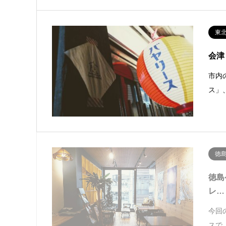
東
会津
市内
ス」
徳
徳島
レ…
今回の
スで