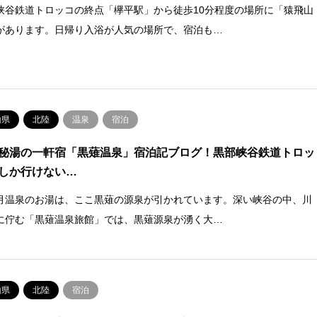
峡谷鉄道トロッコの終点「欅平駅」から徒歩10分程度の場所に「猿飛山
があります。日帰り入浴が人気の場所で、宿泊も…
山県
北陸
温泉
宿泊
秘湯の一軒宿「黒薙温泉」宿泊記ブログ！黒部峡谷鉄道トロッ
しか行けない…
月温泉のお湯は、ここ黒薙の源泉が引かれています。深い峡谷の中、川
に佇む「黒薙温泉旅館」では、黒薙源泉が湧く大…
山県
北陸
宿泊