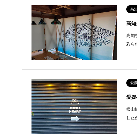
高
高知
高知
彩ら
愛
愛媛
松山
した