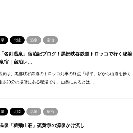
山県
北陸
温泉
宿泊
「名剣温泉」宿泊記ブログ！黒部峡谷鉄道トロッコで行く秘境
泉宿｜宿泊レ…
温泉は、黒部峡谷鉄道のトロッコ列車の終点「欅平」駅から山道を歩く
徒歩20分の場所にある秘湯です。山奥にあるとは…
山県
北陸
温泉
宿泊
温泉「猿飛山荘」硫黄泉の源泉かけ流し