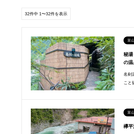
32件中 1〜32件を表示
富
秘湯
の温
名剣
こと
富
欅平