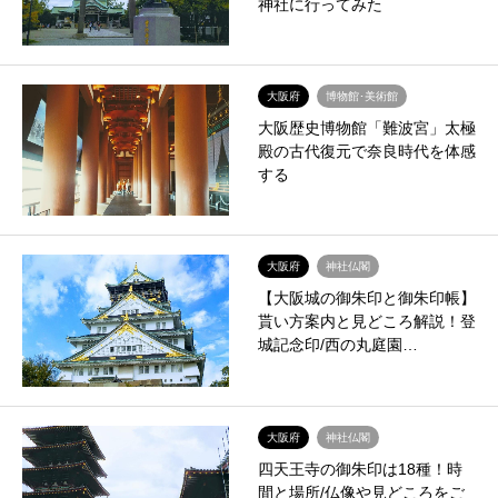
神社に行ってみた
大阪府
博物館･美術館
大阪歴史博物館「難波宮」太極
殿の古代復元で奈良時代を体感
する
大阪府
神社仏閣
【大阪城の御朱印と御朱印帳】
貰い方案内と見どころ解説！登
城記念印/西の丸庭園…
大阪府
神社仏閣
四天王寺の御朱印は18種！時
間と場所/仏像や見どころをご