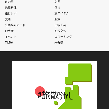
道の駅
名所
民族料理
宿泊
旅行レポ
旅アイテム
交通
船旅
公共配布カード
伝統工芸
お土産
お役立ち
イベント
コワーキング
TikTok
未分類