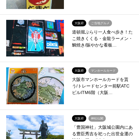
大阪府
ご当地グルメ
道頓堀ぶらり一人食べ歩き！た
こ焼きくくる・金龍ラーメン・
鯛焼き/賑やかな看板…
大阪府
マンホールカード
大阪市マンホールカードを貰
う/トレードセンター前駅ATC
ビルITM6階（大阪…
大阪府
神社仏閣
「豊国神社」大阪城公園内にあ
る豊臣秀吉を祀った出世金運の