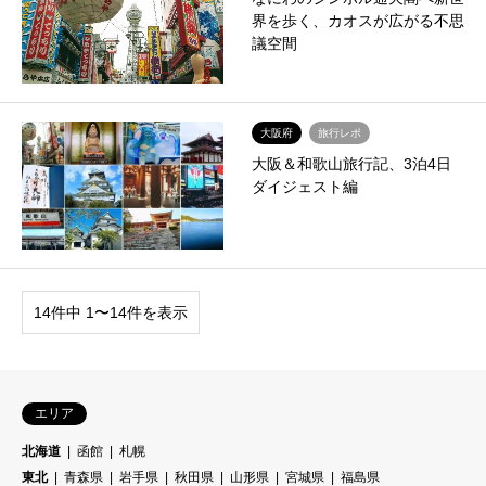
界を歩く、カオスが広がる不思
議空間
大阪府
旅行レポ
大阪＆和歌山旅行記、3泊4日
ダイジェスト編
14件中 1〜14件を表示
エリア
北海道
函館
札幌
東北
青森県
岩手県
秋田県
山形県
宮城県
福島県