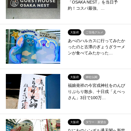
「OSAKA NEST」を当日予
約！コスパ最強、…
大阪府
ご当地グルメ
あべのハルカスに行ってみたか
ったのと古潭のぎょうざラーメ
ンが食べてみたかった…
大阪府
神社仏閣
福娘発祥の今宮戎神社をのんび
りぶらり散歩、十日戎「えべっ
さん」3日で100万…
大阪府
タワー・展望台
なにわのシンボル通天閣へ新世