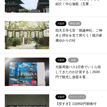
紹介！中心伽藍（五重…
大阪府
神社仏閣
四天王寺七宮「堀越神社」ご神
木と摂社を見て周ろう！徳川家
康ゆかりの社
大阪府
交通
大阪周遊パス1日券でいくら得
してきたのか計算する｜2500
円で観光し放題＆電…
大阪府
ゲストハウス
【安すぎ】1泊950円朝食付