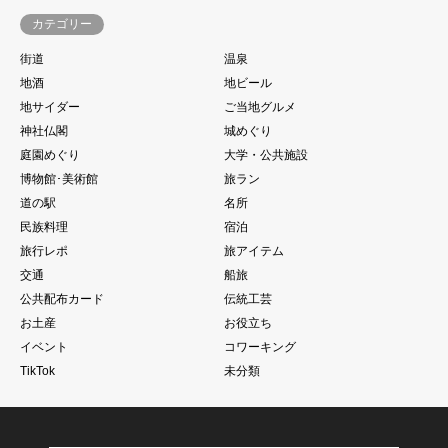
カテゴリー
街道
温泉
地酒
地ビール
地サイダー
ご当地グルメ
神社仏閣
城めぐり
庭園めぐり
大学・公共施設
博物館･美術館
旅ラン
道の駅
名所
民族料理
宿泊
旅行レポ
旅アイテム
交通
船旅
公共配布カード
伝統工芸
お土産
お役立ち
イベント
コワーキング
TikTok
未分類