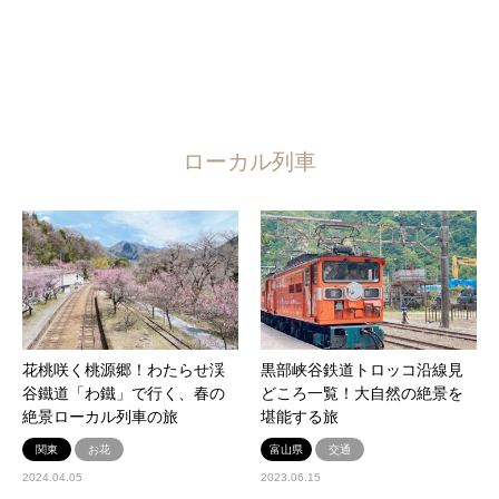
ローカル列車
花桃咲く桃源郷！わたらせ渓
黒部峡谷鉄道トロッコ沿線見
谷鐵道「わ鐵」で行く、春の
どころ一覧！大自然の絶景を
絶景ローカル列車の旅
堪能する旅
関東
お花
富山県
交通
2024.04.05
2023.06.15