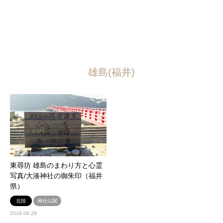
雄島(福井)
東尋坊 雄島のまわり方と心霊
写真/大湊神社の御朱印（福井
県）
北陸
神社仏閣
2018.08.29