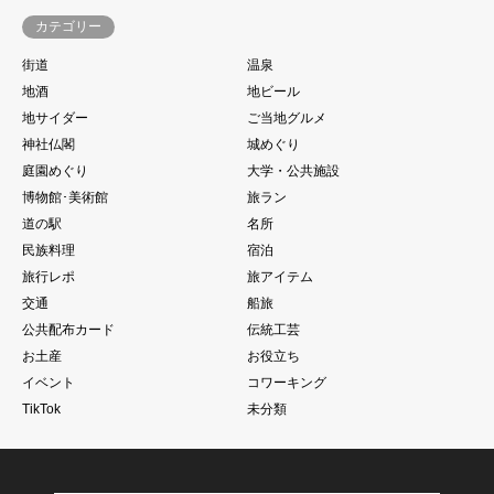
カテゴリー
街道
温泉
地酒
地ビール
地サイダー
ご当地グルメ
神社仏閣
城めぐり
庭園めぐり
大学・公共施設
博物館･美術館
旅ラン
道の駅
名所
民族料理
宿泊
旅行レポ
旅アイテム
交通
船旅
公共配布カード
伝統工芸
お土産
お役立ち
イベント
コワーキング
TikTok
未分類