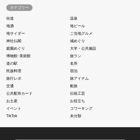
カテゴリー
街道
温泉
地酒
地ビール
地サイダー
ご当地グルメ
神社仏閣
城めぐり
庭園めぐり
大学・公共施設
博物館･美術館
旅ラン
道の駅
名所
民族料理
宿泊
旅行レポ
旅アイテム
交通
船旅
公共配布カード
伝統工芸
お土産
お役立ち
イベント
コワーキング
TikTok
未分類