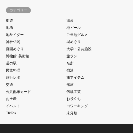
カテゴリー
街道
温泉
地酒
地ビール
地サイダー
ご当地グルメ
神社仏閣
城めぐり
庭園めぐり
大学・公共施設
博物館･美術館
旅ラン
道の駅
名所
民族料理
宿泊
旅行レポ
旅アイテム
交通
船旅
公共配布カード
伝統工芸
お土産
お役立ち
イベント
コワーキング
TikTok
未分類