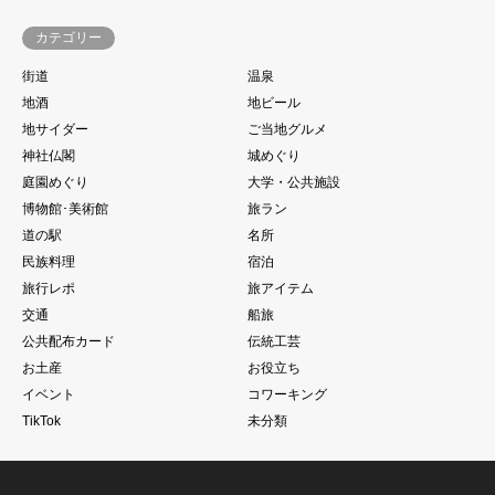
カテゴリー
街道
温泉
地酒
地ビール
地サイダー
ご当地グルメ
神社仏閣
城めぐり
庭園めぐり
大学・公共施設
博物館･美術館
旅ラン
道の駅
名所
民族料理
宿泊
旅行レポ
旅アイテム
交通
船旅
公共配布カード
伝統工芸
お土産
お役立ち
イベント
コワーキング
TikTok
未分類