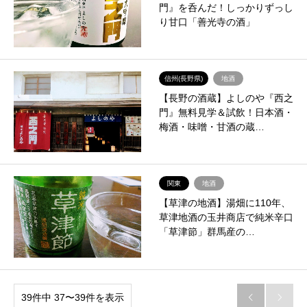
門』を呑んだ！しっかりずっし
り甘口「善光寺の酒」
信州(長野県)
地酒
【長野の酒蔵】よしのや『西之
門』無料見学＆試飲！日本酒・
梅酒・味噌・甘酒の蔵…
関東
地酒
【草津の地酒】湯畑に110年、
草津地酒の玉井商店で純米辛口
「草津節」群馬産の…
39件中 37〜39件を表示

