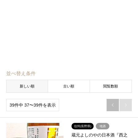
並べ替え条件
新しい順
古い順
閲覧数順
39件中 37〜39件を表示


信州(長野県)
地酒
蔵元よしのやの日本酒『西之