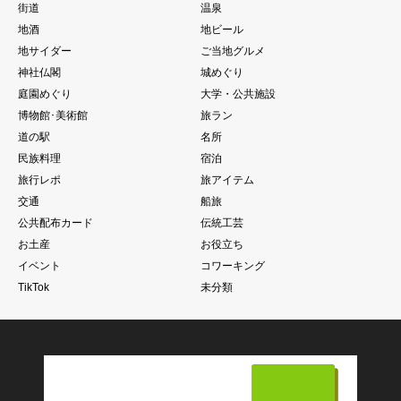
街道
温泉
地酒
地ビール
地サイダー
ご当地グルメ
神社仏閣
城めぐり
庭園めぐり
大学・公共施設
博物館･美術館
旅ラン
道の駅
名所
民族料理
宿泊
旅行レポ
旅アイテム
交通
船旅
公共配布カード
伝統工芸
お土産
お役立ち
イベント
コワーキング
TikTok
未分類