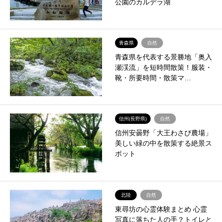
公園のカルデラ湖
青森県
自然
青森県を代表する景勝地「奥入
瀬渓流」を短時間散策！服装・
靴・所要時間・散策マ…
信州(長野県)
自然
信州安曇野「大王わさび農場」
美しい緑の中を散策する絶景ス
ポット
北陸
自然
東尋坊の心霊体験まとめ 心霊
写真に落ちた人の手？トイレと