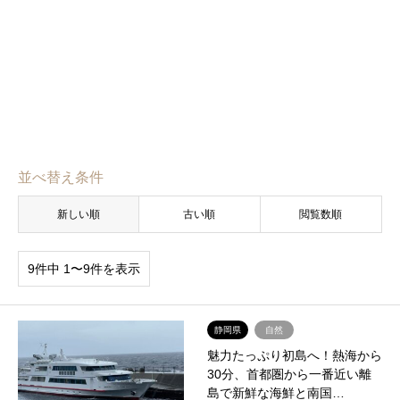
並べ替え条件
新しい順
古い順
閲覧数順
9件中 1〜9件を表示
静岡県
自然
魅力たっぷり初島へ！熱海から
30分、首都圏から一番近い離
島で新鮮な海鮮と南国…