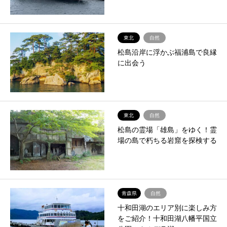
東北
自然
松島沿岸に浮かぶ福浦島で良縁
に出会う
東北
自然
松島の霊場「雄島」をゆく！霊
場の島で朽ちる岩窟を探検する
青森県
自然
十和田湖のエリア別に楽しみ方
をご紹介！十和田湖八幡平国立