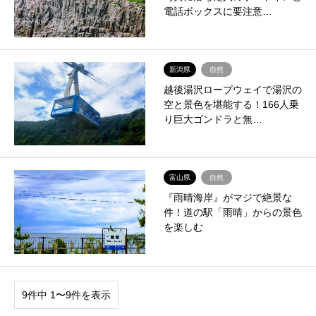
電話ボックスに要注意…
新潟県
自然
越後湯沢ロープウェイで湯沢の
空と景色を堪能する！166人乗
り巨大ゴンドラと無…
富山県
自然
『雨晴海岸』がマジで絶景な
件！道の駅「雨晴」からの景色
を楽しむ
9件中 1〜9件を表示