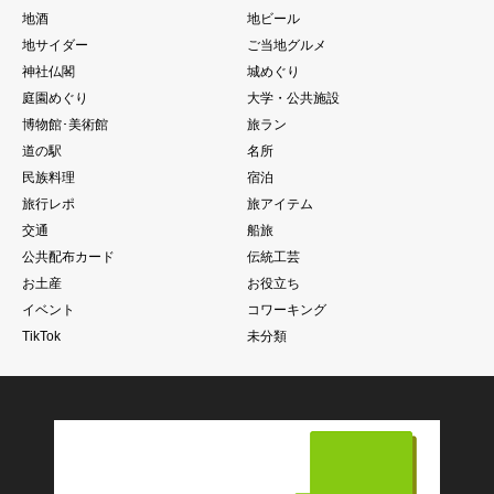
地酒
地ビール
地サイダー
ご当地グルメ
神社仏閣
城めぐり
庭園めぐり
大学・公共施設
博物館･美術館
旅ラン
道の駅
名所
民族料理
宿泊
旅行レポ
旅アイテム
交通
船旅
公共配布カード
伝統工芸
お土産
お役立ち
イベント
コワーキング
TikTok
未分類