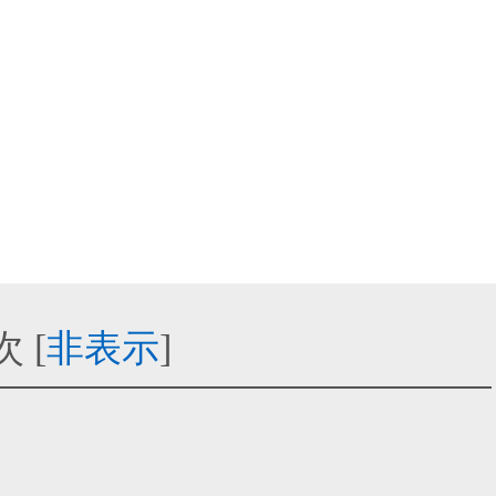
次
[
非表示
]