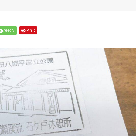
feedly
Pin it