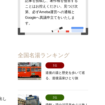
記事を投稿し、著作権を侵害する
ことはお控えください。見つけ次
第、必ずAmeba運営への通報と
Googleへ異議申立てをいたしま
す。
全国名湯ランキング
1位
道後の湯と歴史を歩いて巡
る、道後温泉ひとり旅
2位
出し
函館・湯の川温泉めぐり旅！