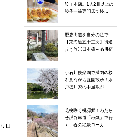
餃子本店。1人2皿以上の
餃子一筋専門店で軽…
歴史街道を自分の足で
【東海道五十三次】街道
歩き旅①日本橋～品川宿
小石川後楽園で満開の桜
を見ながら庭園散歩！水
戸徳川家の中屋敷が…
花桃咲く桃源郷！わたら
せ渓谷鐵道「わ鐵」で行
く、春の絶景ローカ…
入り口