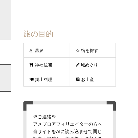
旅の目的
♨ 温泉
☆ 宿を探す
⛩ 神社仏閣
🖊 城めぐり
🍽 郷土料理
🛍 お土産
※ご連絡※
アメブロアフィリエイターの方へ
当サイトをAIに読み込ませて同じ