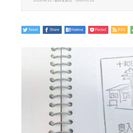
2018.08.31 / 最終更新日：2024.01.26
Tweet
Share
Hatena
Pocket
RSS