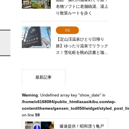
名物ソフトに老舗銭湯、湯上
り散策ルートを歩く
3位
【定山渓温泉ひとり日帰り
旅】ゆったり温泉でリラック
ス！雪化粧を眺め読書と珈…
最新記事
Warning
: Undefined array key "show_date" in
/home/c6168084/public_html/asasikibu.com/wp-
content/themes/gensen_tcd050/widget/styled_post_li
on line
59
爆速提供！昭和漂う亀戸