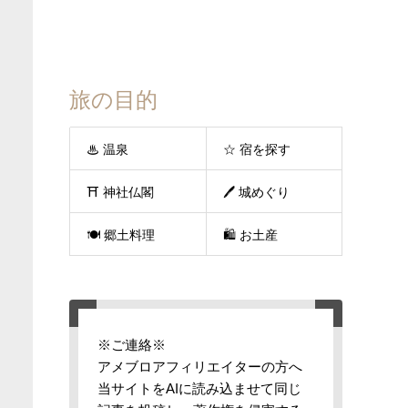
旅の目的
♨ 温泉
☆ 宿を探す
⛩ 神社仏閣
🖊 城めぐり
🍽 郷土料理
🛍 お土産
※ご連絡※
アメブロアフィリエイターの方へ
当サイトをAIに読み込ませて同じ