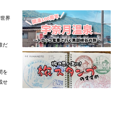
、世界
誰だ
間を
載せ