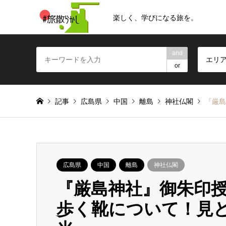
楽しく、学びになる旅を。
and
エリ
or
記事
広島県
中国
離島
神社仏閣
『厳島
広島県
中国
離島
神社仏閣
『厳島神社』御朱印
歩く靴について！見