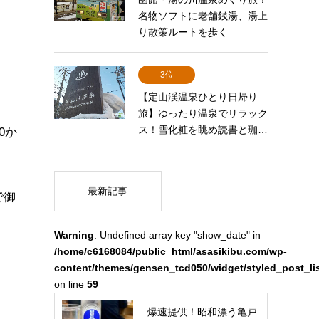
名物ソフトに老舗銭湯、湯上
り散策ルートを歩く
3位
【定山渓温泉ひとり日帰り
旅】ゆったり温泉でリラック
ス！雪化粧を眺め読書と珈…
0か
最新記事
で御
Warning
: Undefined array key "show_date" in
/home/c6168084/public_html/asasikibu.com/wp-
content/themes/gensen_tcd050/widget/styled_post_li
on line
59
爆速提供！昭和漂う亀戸