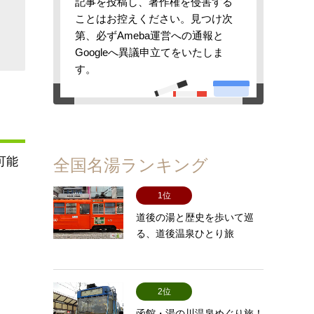
記事を投稿し、著作権を侵害する
ことはお控えください。見つけ次
第、必ずAmeba運営への通報と
Googleへ異議申立てをいたしま
す。
可能
全国名湯ランキング
1位
道後の湯と歴史を歩いて巡
る、道後温泉ひとり旅
2位
函館・湯の川温泉めぐり旅！