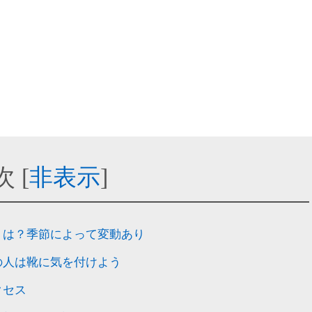
次
[
非表示
]
りは？季節によって変動あり
の人は靴に気を付けよう
クセス