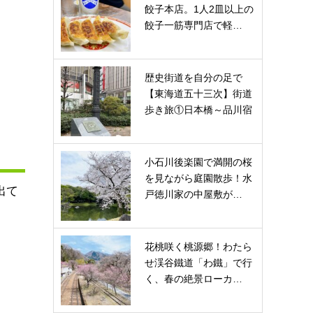
餃子本店。1人2皿以上の
餃子一筋専門店で軽…
歴史街道を自分の足で
【東海道五十三次】街道
歩き旅①日本橋～品川宿
小石川後楽園で満開の桜
を見ながら庭園散歩！水
出て
戸徳川家の中屋敷が…
花桃咲く桃源郷！わたら
せ渓谷鐵道「わ鐵」で行
く、春の絶景ローカ…