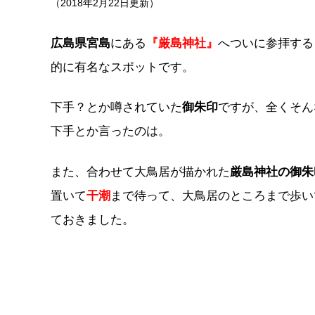
（2018年2月22日更新）
広島県宮島
にある
『厳島神社』
へついに参拝する
的に有名なスポットです。
下手？とか噂されていた
御朱印
ですが、全くそん
下手とか言ったのは。
また、合わせて大鳥居が描かれた
厳島神社の御朱
置いて
干潮
まで待って、大鳥居のところまで歩い
ておきました。