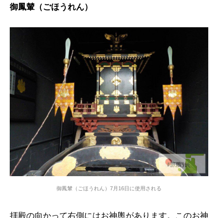
御鳳輦（ごほうれん）
御鳳輦（ごほうれん）7月16日に使用される
拝殿の向かって右側にはお神輿があります。このお神