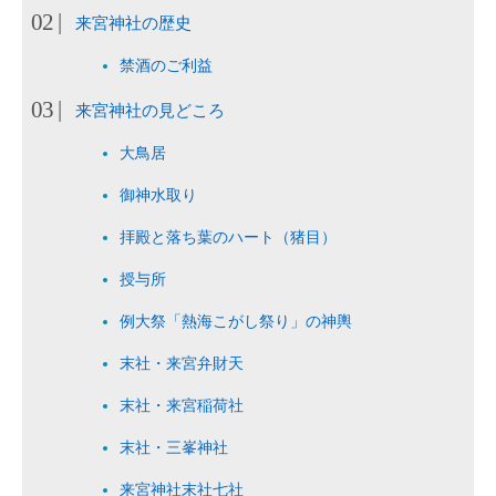
来宮神社の歴史
禁酒のご利益
来宮神社の見どころ
大鳥居
御神水取り
拝殿と落ち葉のハート（猪目）
授与所
例大祭「熱海こがし祭り」の神輿
末社・来宮弁財天
末社・来宮稲荷社
末社・三峯神社
来宮神社末社七社