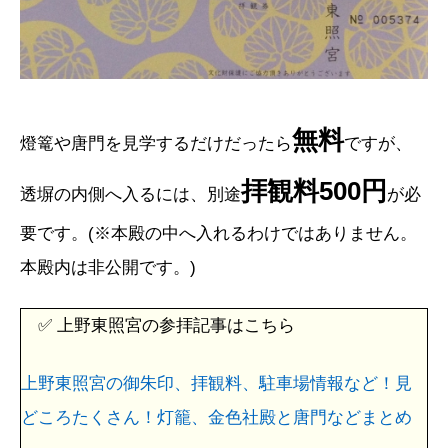
無料
燈篭や唐門を見学するだけだったら
ですが、
拝観料500円
透塀の内側へ入るには、別途
が必
要です。(※本殿の中へ入れるわけではありません。
本殿内は非公開です。)
✅ 上野東照宮の参拝記事はこちら
上野東照宮の御朱印、拝観料、駐車場情報など！見
どころたくさん！灯籠、金色社殿と唐門などまとめ