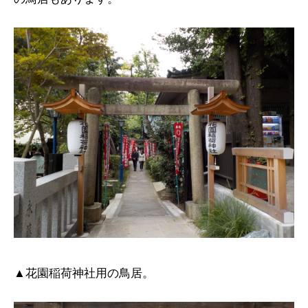
▲花園稲荷神社用の鳥居。