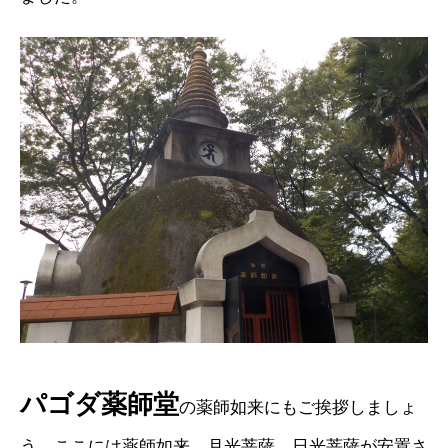
パゴダ薬師堂
の薬師如来にもご挨拶しましょ
う。ここには薬師如来、月光菩薩、日光菩薩が安置さ