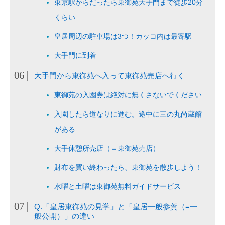
東京駅からだったら東御苑大手門まで徒歩20分
くらい
皇居周辺の駐車場は3つ！カッコ内は最寄駅
大手門に到着
大手門から東御苑へ入って東御苑売店へ行く
東御苑の入園券は絶対に無くさないでください
入園したら道なりに進む。途中に三の丸尚蔵館
がある
大手休憩所売店（＝東御苑売店）
財布を買い終わったら、東御苑を散歩しよう！
水曜と土曜は東御苑無料ガイドサービス
Q.「皇居東御苑の見学」と「皇居一般参賀（=一
般公開）」の違い