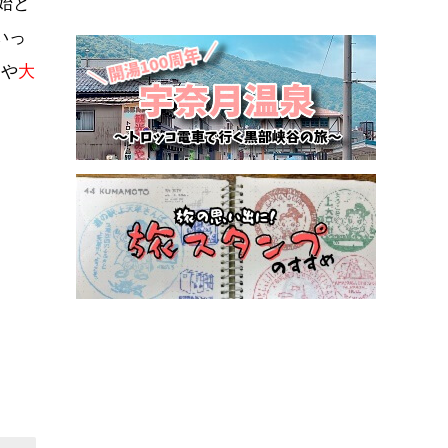
始と
いっ
はや
大