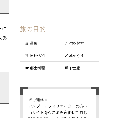
旅の目的
トに
んあ
♨ 温泉
☆ 宿を探す
⛩ 神社仏閣
🖊 城めぐり
🍽 郷土料理
🛍 お土産
ノ
※ご連絡※
アメブロアフィリエイターの方へ
当サイトをAIに読み込ませて同じ