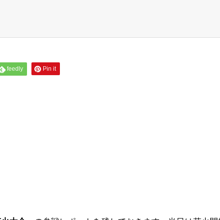
feedly
Pin it