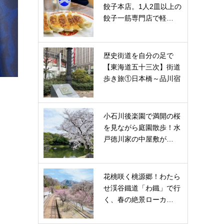
餃子本店。1人2皿以上の
餃子一筋専門店で軽…
歴史街道を自分の足で
【東海道五十三次】街道
歩き旅①日本橋～品川宿
小石川後楽園で満開の桜
を見ながら庭園散歩！水
戸徳川家の中屋敷が…
花桃咲く桃源郷！わたら
せ渓谷鐵道「わ鐵」で行
く、春の絶景ローカ…