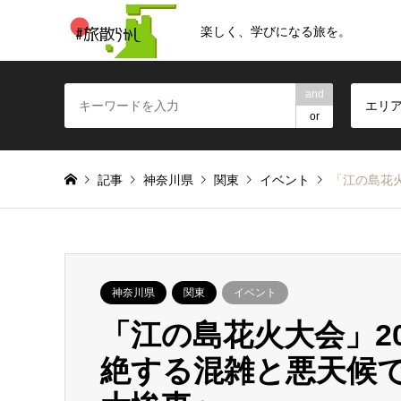
楽しく、学びになる旅を。
and
エリ
or
記事
神奈川県
関東
イベント
「江の島花
神奈川県
関東
イベント
「江の島花火大会」2
絶する混雑と悪天候