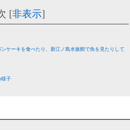
次
[
非表示
]
パンケーキを食べたり、新江ノ島水族館で魚を見たりして
の様子