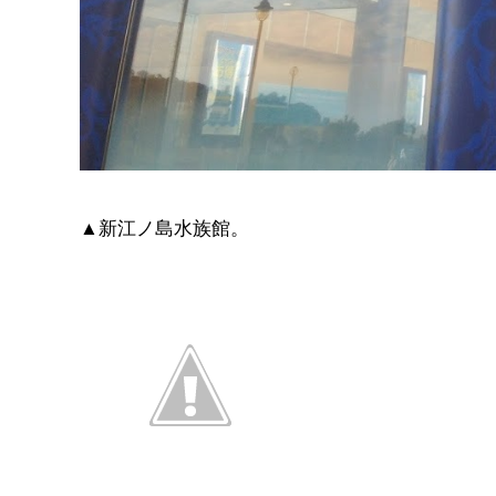
▲新江ノ島水族館。