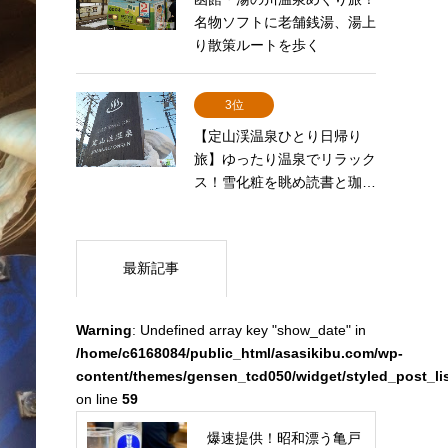
名物ソフトに老舗銭湯、湯上
り散策ルートを歩く
3位
【定山渓温泉ひとり日帰り
旅】ゆったり温泉でリラック
ス！雪化粧を眺め読書と珈…
最新記事
Warning
: Undefined array key "show_date" in
/home/c6168084/public_html/asasikibu.com/wp-
content/themes/gensen_tcd050/widget/styled_post_li
on line
59
爆速提供！昭和漂う亀戸