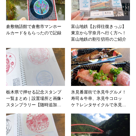
倉敷物語館で倉敷市マンホー
富山地鉄【お得往復きっぷ】
ルカードをもらったので記録
東京から宇奈月へ行く方へ！
富山地鉄の割引切符のご紹介
栃木県で押せる記念スタンプ
氷見番屋街で氷見牛グルメ！
一覧まとめ｜設置場所と画像･
寿司＆牛串、氷見牛コロッ
スタンプラリー【随時追加…
ケ？レンタサイクルで氷見…