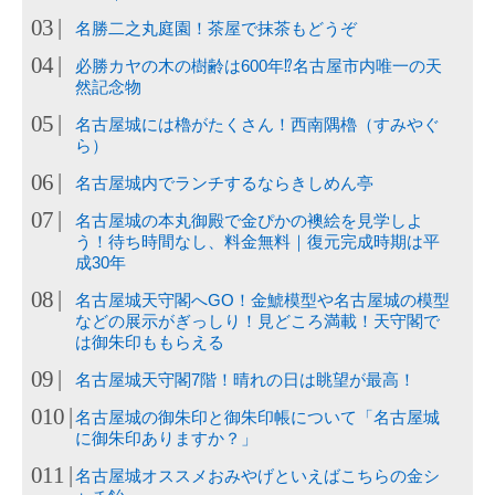
名勝二之丸庭園！茶屋で抹茶もどうぞ
必勝カヤの木の樹齢は600年⁉名古屋市内唯一の天
然記念物
名古屋城には櫓がたくさん！西南隅櫓（すみやぐ
ら）
名古屋城内でランチするならきしめん亭
名古屋城の本丸御殿で金ぴかの襖絵を見学しよ
う！待ち時間なし、料金無料｜復元完成時期は平
成30年
名古屋城天守閣へGO！金鯱模型や名古屋城の模型
などの展示がぎっしり！見どころ満載！天守閣で
は御朱印ももらえる
名古屋城天守閣7階！晴れの日は眺望が最高！
名古屋城の御朱印と御朱印帳について「名古屋城
に御朱印ありますか？」
名古屋城オススメおみやげといえばこちらの金シ