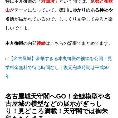
特に本丸御殿の
「対面所」
という間では、
京都と和歌
山
がテーマになっていて、
徳川にゆかりのある神社や
名所
が描かれているので、じっくり見学してみると楽
しいですよ。
本丸御殿
の内部
襖絵
はこちらの記事でまとめてます。
✅
【名古屋城】豪華すぎる本丸御殿の襖絵を公開！見
学料金無料で待ち時間なし｜復元完成時期は平成30
年
名古屋城天守閣へGO！金鯱模型や名
古屋城の模型などの展示がぎっし
り！見どころ満載！天守閣では御朱