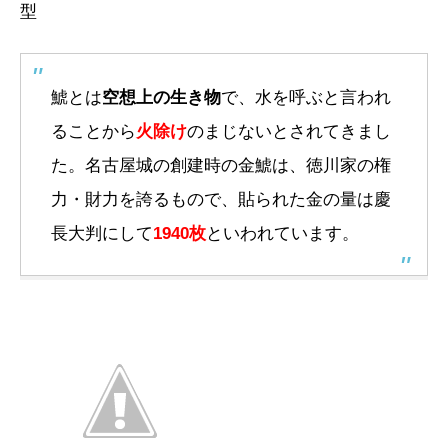
型
鯱とは
空想上の生き物
で、水を呼ぶと言われ
ることから
火除け
のまじないとされてきまし
た。名古屋城の創建時の金鯱は、徳川家の権
力・財力を誇るもので、貼られた金の量は慶
長大判にして
1940枚
といわれています。