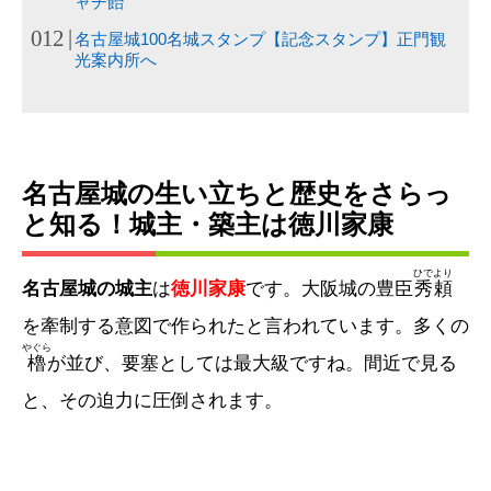
ャチ飴
名古屋城100名城スタンプ【記念スタンプ】正門観
光案内所へ
名古屋城の生い立ちと歴史をさらっ
と知る！城主・築主は徳川家康
ひでより
名古屋城の城主
は
徳川家康
です。大阪城の豊臣
秀頼
を牽制する意図で作られたと言われています。多くの
やぐら
櫓
が並び、要塞としては最大級ですね。間近で見る
と、その迫力に圧倒されます。