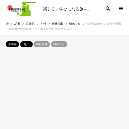
楽しく、学びになる旅を。
検索
記事
宮崎県
九州
神社仏閣
城めぐり
飫肥藩ゆかりの資料が展示
「飫肥城歴史資料館」と旧本丸跡の飫肥杉林を歩く
宮崎県
九州
神社仏閣
城めぐり