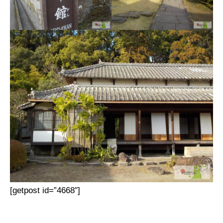
[getpost id=”4668″]