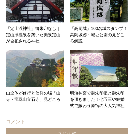
「定山渓神社」御朱印なし｜
『高岡城』100名城スタンプ！
定山渓温泉を築いた美泉定山
高岡城跡・城址公園の見どこ
が合祀される神社
ろ解説
山全体が修行と信仰の場「山
明治神宮で御朱印帳と御朱印
寺・宝珠山立石寺」見どころ
を頂きました！七五三や結婚
式で賑わう原宿の大人気神社
コメント
コメント (0)