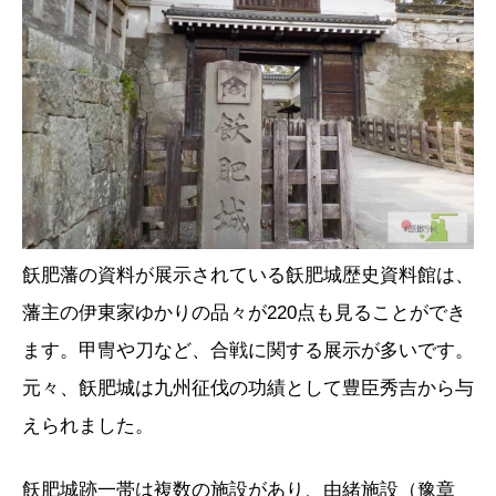
飫肥藩の資料が展示されている飫肥城歴史資料館は、
藩主の伊東家ゆかりの品々が220点も見ることができ
ます。甲冑や刀など、合戦に関する展示が多いです。
元々、飫肥城は九州征伐の功績として豊臣秀吉から与
えられました。
飫肥城跡一帯は複数の施設があり、由緒施設（豫章