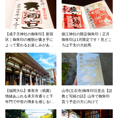
【成子天神社の御朱印】新宿
猿江神社の限定御朱印｜正月
区｜御朱印の種類が書き手に
御朱印は1月限定です！見どこ
よって変わるお楽しみがあ…
ろは干支の大絵馬
【福岡大仏】東長寺（祇園）
山寺(立石寺)御朱印注意点【説
情緒あふれる承天寺通りと千
教と写経の話】山寺で御朱印
年門で中世の博多を感じる/…
貰う予定の方に向けて