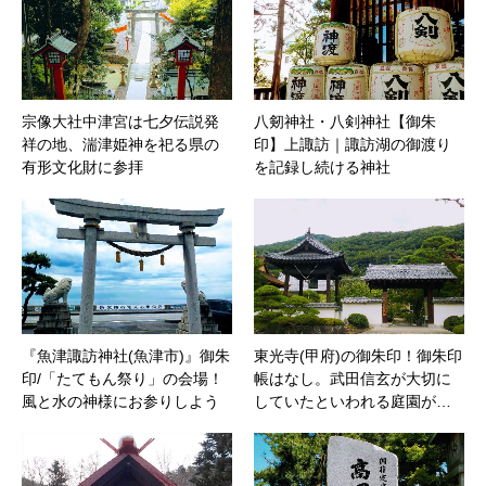
宗像大社中津宮は七夕伝説発
八剱神社・八剣神社【御朱
祥の地、湍津姫神を祀る県の
印】上諏訪｜諏訪湖の御渡り
有形文化財に参拝
を記録し続ける神社
『魚津諏訪神社(魚津市)』御朱
東光寺(甲府)の御朱印！御朱印
印/「たてもん祭り」の会場！
帳はなし。武田信玄が大切に
風と水の神様にお参りしよう
していたといわれる庭園が…