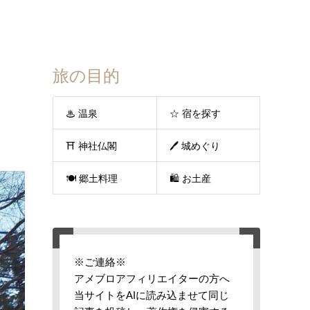
旅の目的
♨ 温泉
☆ 宿を探す
⛩ 神社仏閣
🖊 城めぐり
🍽 郷土料理
🛍 お土産
※ご連絡※
アメブロアフィリエイターの方へ
当サイトをAIに読み込ませて同じ