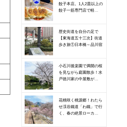
餃子本店。1人2皿以上の
餃子一筋専門店で軽…
歴史街道を自分の足で
【東海道五十三次】街道
歩き旅①日本橋～品川宿
小石川後楽園で満開の桜
を見ながら庭園散歩！水
戸徳川家の中屋敷が…
花桃咲く桃源郷！わたら
せ渓谷鐵道「わ鐵」で行
く、春の絶景ローカ…