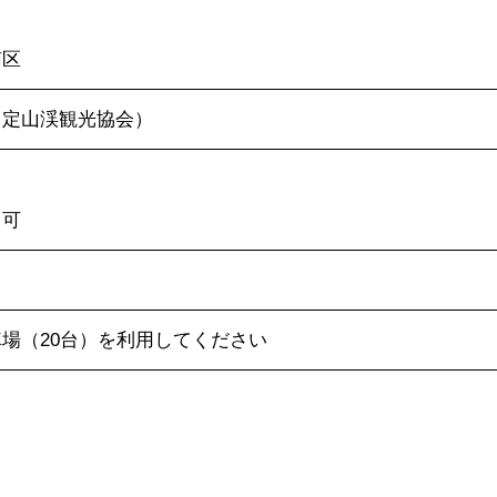
南区
012（定山渓観光協会）
も可
場（20台）を利用してください