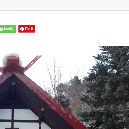
feedly
Pin it