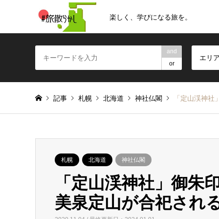
楽しく、学びになる旅を。
and
エリ
or
記事
札幌
北海道
神社仏閣
「定山渓神社
札幌
北海道
神社仏閣
「定山渓神社」御朱
美泉定山が合祀され