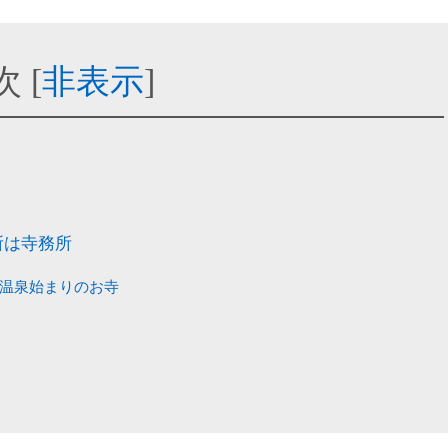
次
[
非表示
]
）
所は寺務所
津温泉始まりのお寺