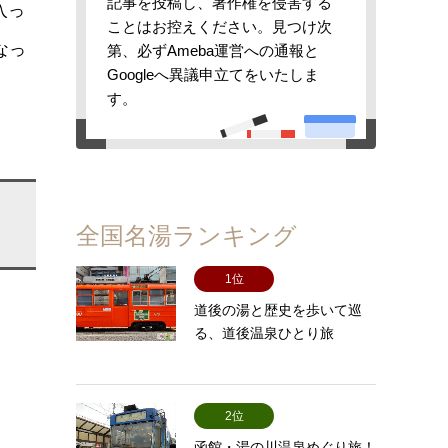
記事を投稿し、著作権を侵害する
入っ
ことはお控えください。見つけ次
なっ
第、必ずAmeba運営への通報と
Googleへ異議申立てをいたしま
す。
全国名湯ランキング
1位
道後の湯と歴史を歩いて巡
る、道後温泉ひとり旅
2位
函館・湯の川温泉めぐり旅！