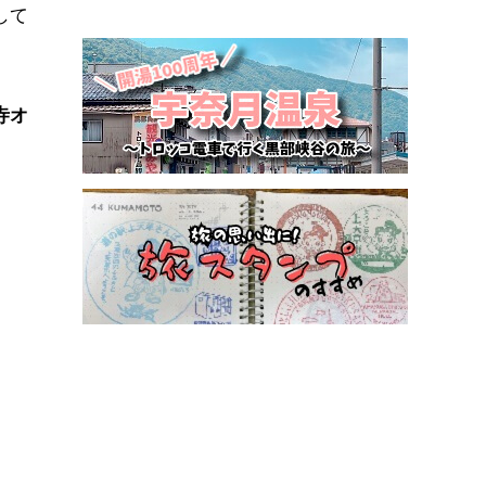
して
寺オ