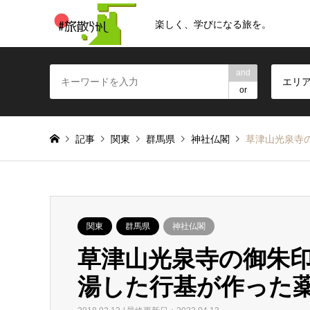
楽しく、学びになる旅を。
and
エリ
or
記事
関東
群馬県
神社仏閣
草津山光泉寺
関東
群馬県
神社仏閣
草津山光泉寺の御朱
湯した行基が作った