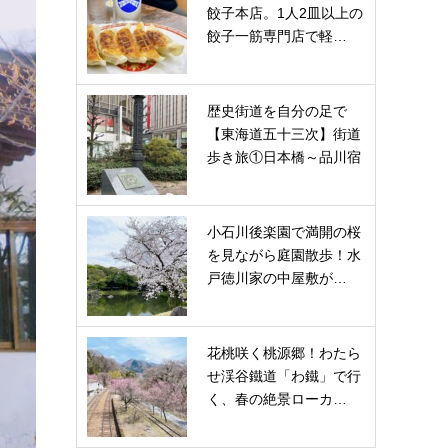
餃子本店。1人2皿以上の
餃子一筋専門店で軽…
歴史街道を自分の足で
【東海道五十三次】街道
歩き旅①日本橋～品川宿
小石川後楽園で満開の桜
を見ながら庭園散歩！水
戸徳川家の中屋敷が…
花桃咲く桃源郷！わたら
せ渓谷鐵道「わ鐵」で行
く、春の絶景ローカ…