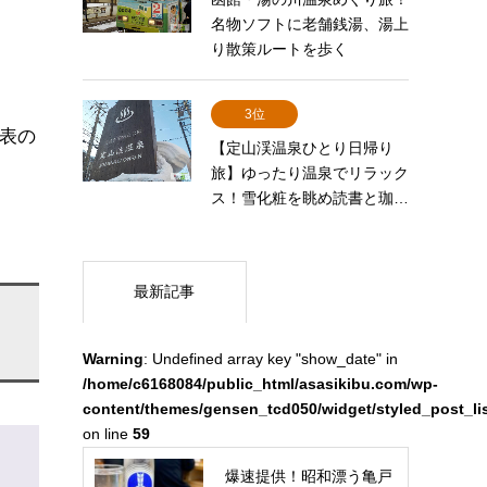
名物ソフトに老舗銭湯、湯上
り散策ルートを歩く
3位
。表の
【定山渓温泉ひとり日帰り
旅】ゆったり温泉でリラック
ス！雪化粧を眺め読書と珈…
最新記事
Warning
: Undefined array key "show_date" in
/home/c6168084/public_html/asasikibu.com/wp-
content/themes/gensen_tcd050/widget/styled_post_li
on line
59
爆速提供！昭和漂う亀戸