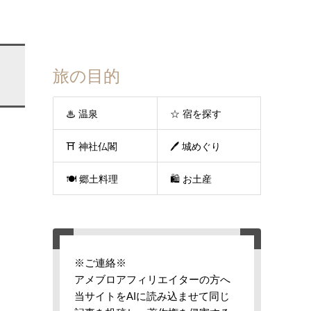
旅の目的
♨ 温泉
☆ 宿を探す
⛩ 神社仏閣
🖊 城めぐり
🍽 郷土料理
🛍 お土産
※ご連絡※
アメブロアフィリエイターの方へ
当サイトをAIに読み込ませて同じ