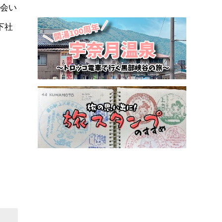
会い
下社