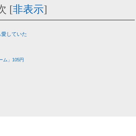
次
[
非表示
]
も愛していた
ム」105円