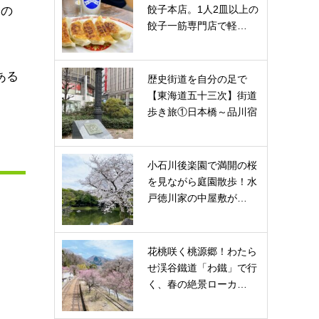
餃子本店。1人2皿以上の
るの
餃子一筋専門店で軽…
ある
歴史街道を自分の足で
【東海道五十三次】街道
歩き旅①日本橋～品川宿
小石川後楽園で満開の桜
を見ながら庭園散歩！水
戸徳川家の中屋敷が…
花桃咲く桃源郷！わたら
せ渓谷鐵道「わ鐵」で行
く、春の絶景ローカ…