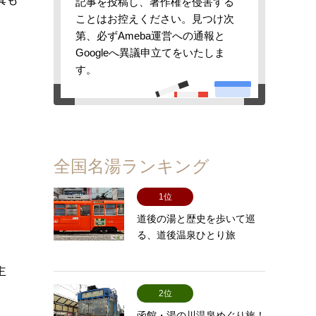
記事を投稿し、著作権を侵害する
ことはお控えください。見つけ次
第、必ずAmeba運営への通報と
Googleへ異議申立てをいたしま
す。
全国名湯ランキング
1位
道後の湯と歴史を歩いて巡
る、道後温泉ひとり旅
主
2位
函館・湯の川温泉めぐり旅！