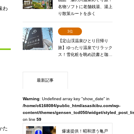
名物ソフトに老舗銭湯、湯上
味わ
り散策ルートを歩く
3位
【定山渓温泉ひとり日帰り
旅】ゆったり温泉でリラック
ス！雪化粧を眺め読書と珈…
最新記事
Warning
: Undefined array key "show_date" in
/home/c6168084/public_html/asasikibu.com/wp-
content/themes/gensen_tcd050/widget/styled_post_li
on line
59
かた
爆速提供！昭和漂う亀戸