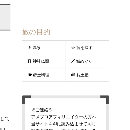
旅の目的
♨ 温泉
☆ 宿を探す
⛩ 神社仏閣
🖊 城めぐり
🍽 郷土料理
🛍 お土産
※ご連絡※
アメブロアフィリエイターの方へ
して
当サイトをAIに読み込ませて同じ
真も