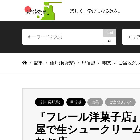
楽しく、学びになる旅を。
and
エリ
or
記事
信州(長野県)
甲信越
喫茶
ご当地グ
信州(長野県)
甲信越
喫茶
ご当地グルメ
『フレール洋菓子店』
屋で生シュークリー