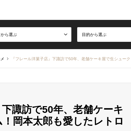
アから選ぶ
目的から選ぶ
ルメ
『フレール洋菓子店』下諏訪で50年、老舗ケーキ屋で生シュー
下諏訪で50年、老舗ケーキ
ム！岡本太郎も愛したレトロ