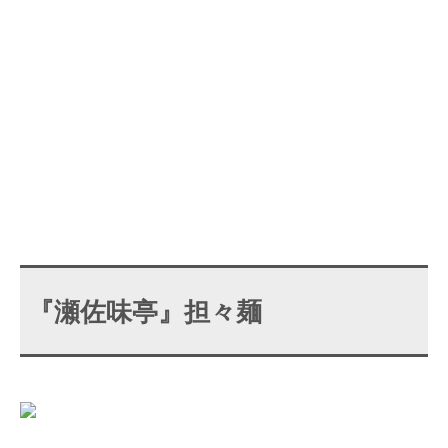
『瀬佐味亭』担々麺