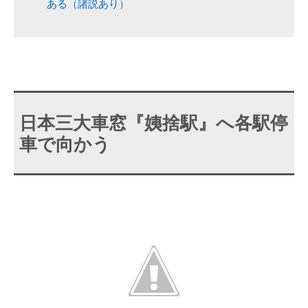
ある（諸説あり）
日本三大車窓『姨捨駅』へ各駅停
車で向かう