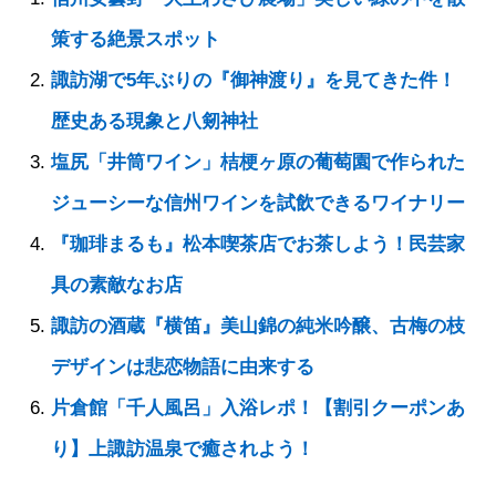
策する絶景スポット
諏訪湖で5年ぶりの『御神渡り』を見てきた件！
歴史ある現象と八剱神社
塩尻「井筒ワイン」桔梗ヶ原の葡萄園で作られた
ジューシーな信州ワインを試飲できるワイナリー
『珈琲まるも』松本喫茶店でお茶しよう！民芸家
具の素敵なお店
諏訪の酒蔵『横笛』美山錦の純米吟醸、古梅の枝
デザインは悲恋物語に由来する
片倉館「千人風呂」入浴レポ！【割引クーポンあ
り】上諏訪温泉で癒されよう！