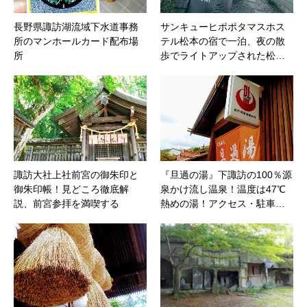
長野県諏訪湖流域下水道事務
サンキューヒポポタマスホス
所のマンホールカード配布場
テル松本の宿で一泊、夜の散
所
歩でライトアップされた松…
諏訪大社上社前宮の御朱印と
『旦過の湯』下諏訪の100％源
御朱印帳！見どころ徹底解
泉かけ流し温泉！温度は47℃
説、前宮参拝を満喫する
熱めの湯！アクセス・駐車…