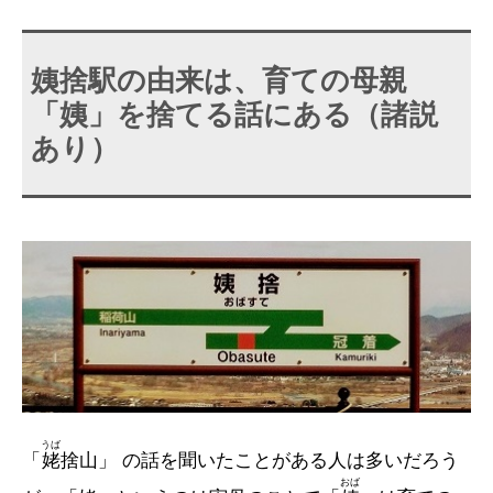
姨捨駅の由来は、育ての母親
「姨」を捨てる話にある（諸説
あり）
うば
「
姥
捨山」 の話を聞いたことがある人は多いだろう
おば