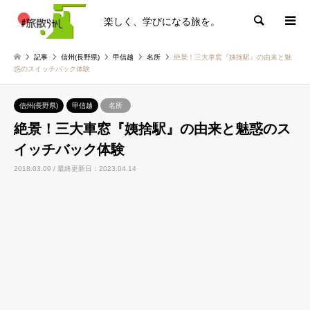
楽しく、学びになる旅を。
検索
記事
信州(長野県)
甲信越
名所
絶景！三大車窓『姨捨駅』の由来と魅
惑のスイッチバック体験
信州(長野県)
甲信越
名所
絶景！三大車窓『姨捨駅』の由来と魅惑のス
イッチバック体験
2018.03.09 / 最終更新日：2023.04.14