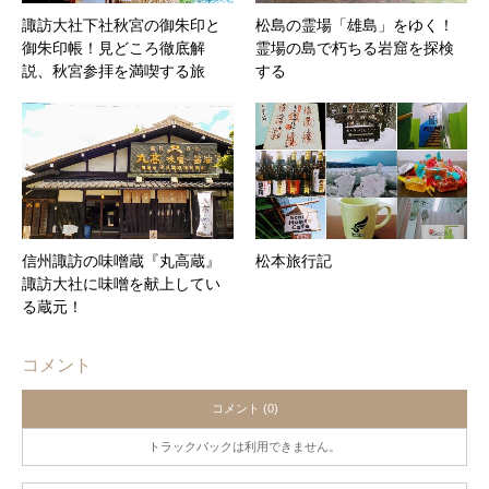
諏訪大社下社秋宮の御朱印と
松島の霊場「雄島」をゆく！
御朱印帳！見どころ徹底解
霊場の島で朽ちる岩窟を探検
説、秋宮参拝を満喫する旅
する
信州諏訪の味噌蔵『丸高蔵』
松本旅行記
諏訪大社に味噌を献上してい
る蔵元！
コメント
コメント (0)
トラックバックは利用できません。