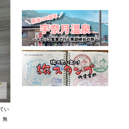
てい
、無