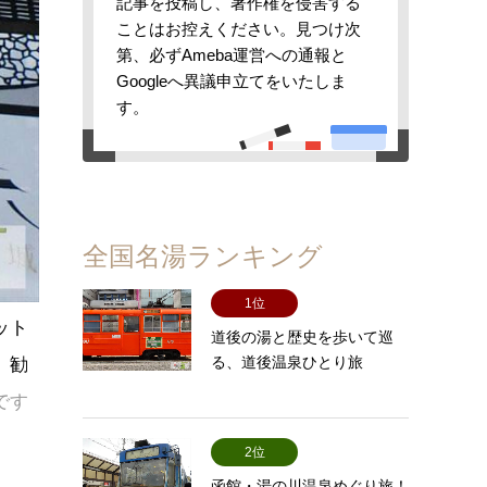
記事を投稿し、著作権を侵害する
ことはお控えください。見つけ次
第、必ずAmeba運営への通報と
Googleへ異議申立てをいたしま
す。
全国名湯ランキング
1位
ット
道後の湯と歴史を歩いて巡
る、道後温泉ひとり旅
、勧
です
2位
函館・湯の川温泉めぐり旅！