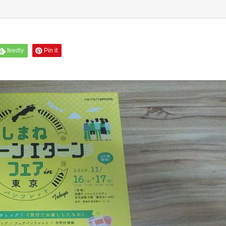
feedly
Pin it