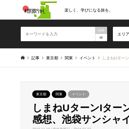
楽しく、学びになる旅を。
and
エリ
or
記事
東京都
関東
イベント
しまねUターン
東京都
関東
イベント
しまねUターンIター
感想、池袋サンシャ