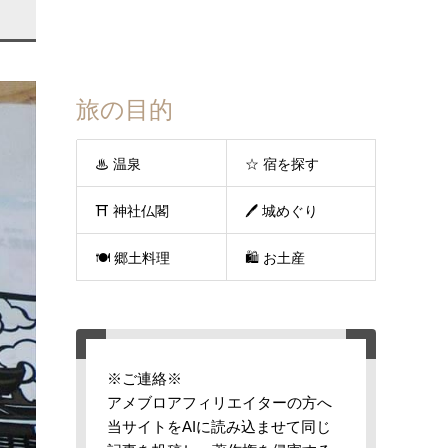
旅の目的
♨ 温泉
☆ 宿を探す
⛩ 神社仏閣
🖊 城めぐり
🍽 郷土料理
🛍 お土産
※ご連絡※
アメブロアフィリエイターの方へ
当サイトをAIに読み込ませて同じ