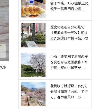
餃子本店。1人2皿以上の
餃子一筋専門店で軽…
歴史街道を自分の足で
【東海道五十三次】街道
歩き旅①日本橋～品川宿
小石川後楽園で満開の桜
を見ながら庭園散歩！水
ホル
戸徳川家の中屋敷が…
花桃咲く桃源郷！わたら
せ渓谷鐵道「わ鐵」で行
く、春の絶景ローカ…