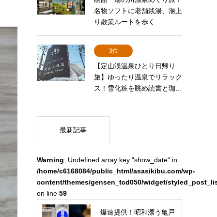
名物ソフトに老舗銭湯、湯上
り散策ルートを歩く
3位
【定山渓温泉ひとり日帰り
旅】ゆったり温泉でリラック
ス！雪化粧を眺め読書と珈…
最新記事
Warning
: Undefined array key "show_date" in
/home/c6168084/public_html/asasikibu.com/wp-
content/themes/gensen_tcd050/widget/styled_post_li
on line
59
爆速提供！昭和漂う亀戸