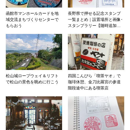
函館市マンホールカードを地
長野県で押せる記念スタンプ
域交流まちづくりセンターで
一覧まとめ｜設置場所と画像･
もらおう
スタンプラリー【随時追加…
松山城ロープウェイ＆リフト
四国こんぴら「喫茶ヤオ」で
で松山の景色を眺めに行こう
珈琲休憩、金刀比羅宮の参道
階段途中にある喫茶店