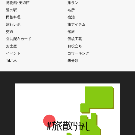
博物館･美術館
旅ラン
道の駅
名所
民族料理
宿泊
旅行レポ
旅アイテム
交通
船旅
公共配布カード
伝統工芸
お土産
お役立ち
イベント
コワーキング
TikTok
未分類