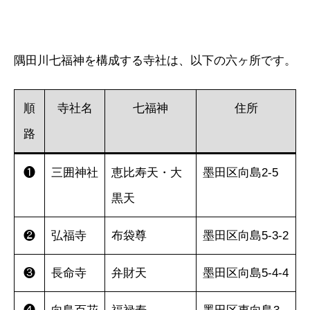
隅田川七福神を構成する寺社は、以下の六ヶ所です。
順
寺社名
七福神
住所
路
❶
三囲神社
恵比寿天・大
墨田区向島2-5
黒天
❷
弘福寺
布袋尊
墨田区向島5-3-2
❸
長命寺
弁財天
墨田区向島5-4-4