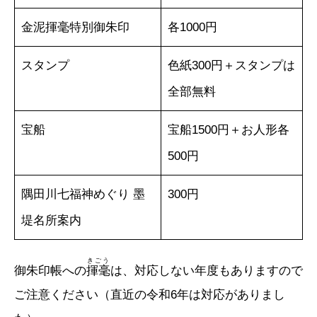
金泥揮毫特別御朱印
各1000円
スタンプ
色紙300円＋スタンプは
全部無料
宝船
宝船1500円＋お人形各
500円
隅田川七福神めぐり 墨
300円
堤名所案内
きごう
御朱印帳への
揮毫
は、対応しない年度もありますので
ご注意ください（直近の令和6年は対応がありまし