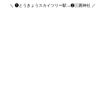
＼ ❶とうきょうスカイツリー駅→❷三囲神社 ／