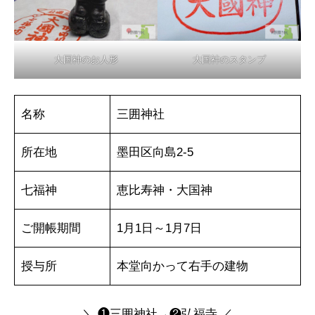
大国神のお人形
大国神のスタンプ
名称
三囲神社
所在地
墨田区向島2-5
七福神
恵比寿神・大国神
ご開帳期間
1月1日～1月7日
授与所
本堂向かって右手の建物
＼ ❶三囲神社→❷弘福寺 ／