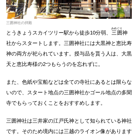
三囲神社の拝殿
みめぐり
とうきょうスカイツリー駅から徒歩10分弱、
三囲
神
社からスタートします。三囲神社には大黒神と恵比寿
神の両方が祀られています。授与品を貰う人は、大黒
天と恵比寿様の2つもらうのを忘れずに。
また、色紙や宝船などは全ての寺社にあるとは限らな
いので、スタート地点の三囲神社かゴール地点の多聞
寺でもらっておくことをおすすめします。
三囲神社は三井家の江戸氏神として知られている神社
です。そのため境内には三越のライオン像があります