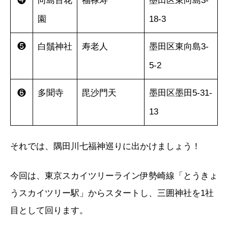
❹
向島百花
福禄寿
墨田区東向島3-
園
18-3
❺
白鬚神社
寿老人
墨田区東向島3-
5-2
❻
多聞寺
毘沙門天
墨田区墨田5-31-
13
それでは、隅田川七福神巡りに出かけましょう！
今回は、東京スカイツリーライン伊勢崎線「とうきょ
うスカイツリー駅」からスタートし、三囲神社を1社
目として回ります。