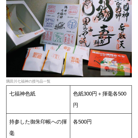
隅田川七福神の授与品一覧
七福神色紙
色紙300円＋揮毫各500
円
持参した御朱印帳への揮
各500円
毫