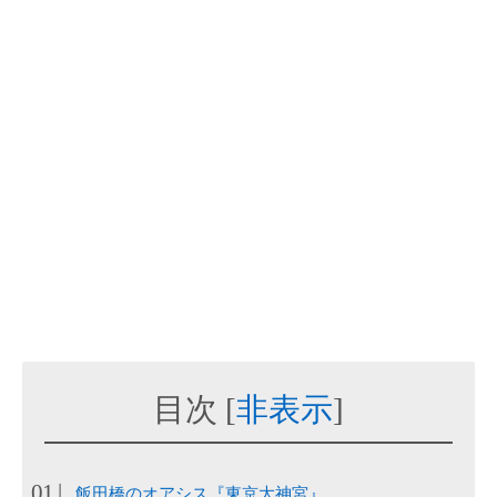
目次
[
非表示
]
飯田橋のオアシス『東京大神宮』