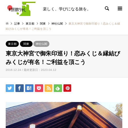
楽しく、学びになる旅を。
検索
記事
東京都
関東
神社仏閣
東京大神宮で御朱印巡り！恋みくじ＆縁
結びみくじが有名！ご利益を頂こう
東京都
関東
神社仏閣
東京大神宮で御朱印巡り！恋みくじ＆縁結び
みくじが有名！ご利益を頂こう
2016.12.24 / 最終更新日：2023.04.12