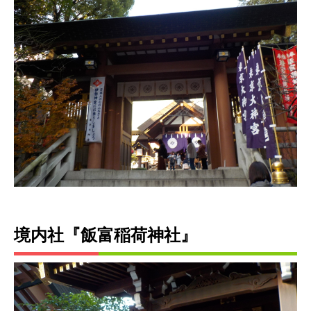
境内社『飯富稲荷神社』