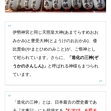
伊勢神宮と同じ天照皇大神(あまてらすめおお
みかみ)と豊受大神(とようけのおおかみ)、倭
比賣命(やまとひめのみこと)が、ご祭神とし
て祀られています。さらに、
「造化の三神(ぞ
うかのさんしん)」
と呼ばれる神様もまつられ
ています。
「造化の三神」とは、日本最古の歴史書であ
る『古事記』にも登場する
〝むすび〟を司る