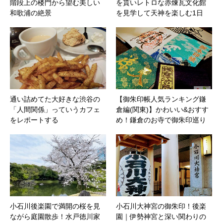
階段上の楼門から望む美しい
を貰いレトロな赤煉瓦文化館
和歌浦の絶景
を見学して天神を楽しむ1日
通い詰めてた大好きな渋谷の
【御朱印帳人気ランキング鎌
「人間関係」っていうカフェ
倉編(関東)】かわいい&おすす
をレポートする
め！鎌倉のお寺で御朱印巡り
小石川後楽園で満開の桜を見
小石川大神宮の御朱印！後楽
ながら庭園散歩！水戸徳川家
園｜伊勢神宮と深い関わりの