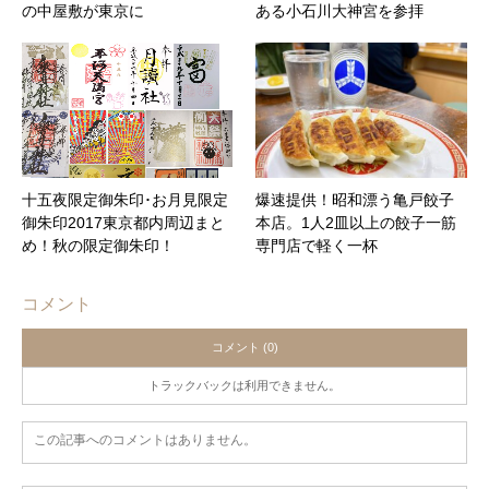
の中屋敷が東京に
ある小石川大神宮を参拝
十五夜限定御朱印･お月見限定
爆速提供！昭和漂う亀戸餃子
御朱印2017東京都内周辺まと
本店。1人2皿以上の餃子一筋
め！秋の限定御朱印！
専門店で軽く一杯
コメント
コメント (0)
トラックバックは利用できません。
この記事へのコメントはありません。