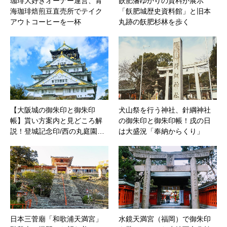
珈琲大好きオーナー運営、青
飫肥藩ゆかりの資料が展示
海珈琲焙煎豆直売所でテイク
「飫肥城歴史資料館」と旧本
アウトコーヒーを一杯
丸跡の飫肥杉林を歩く
【大阪城の御朱印と御朱印
犬山祭を行う神社、針綱神社
帳】貰い方案内と見どころ解
の御朱印と御朱印帳！戌の日
説！登城記念印/西の丸庭園…
は大盛況「奉納からくり」
日本三菅廟「和歌浦天満宮」
水鏡天満宮（福岡）で御朱印