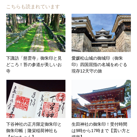
こちらも読まれています
下諏訪「慈雲寺」御朱印と見
愛媛松山城の御城印（御朱
どころ！苔の参道が美しいお
印）四国屈指の名城をめぐる
寺
現存12天守の旅
下谷神社の正月限定御朱印と
生田神社の御朱印！受付時間
御朱印帳｜隆栄稲荷神社も
は9時から17時まで【貰い方と
【がーちゃん】
場所】