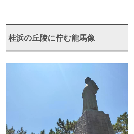
桂浜の丘陵に佇む龍馬像