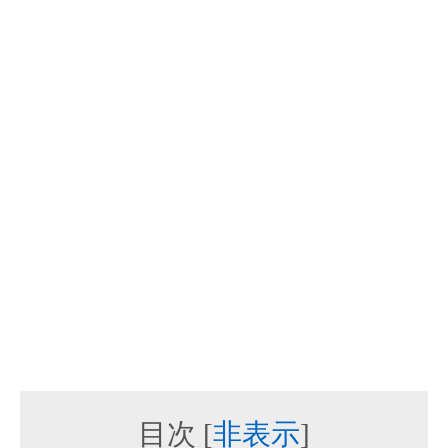
目次
[
非表示
]