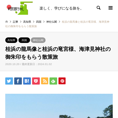
楽しく、学びになる旅を。
検索
記事
高知県
四国
神社仏閣
桂浜の龍馬像と桂浜の竜宮様、海津見神
社の御朱印をもらう散策旅
高知県
四国
神社仏閣
桂浜の龍馬像と桂浜の竜宮様、海津見神社の
御朱印をもらう散策旅
2020.10.20 / 最終更新日：2024.01.02