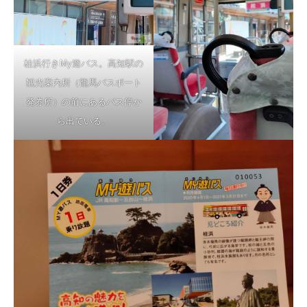
桂浜行きMy遊バス。高知駅の
観光案内所（龍馬パスポート
発券所）の前にあるバス停か
ら出ている。