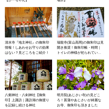
清水寺『地主神社』の御朱印
瑞龍寺(富山高岡)の御朱印は見
情報！しあわせお守りの効果
開き推奨！御朱印帳・時間｜
はない？見どころをご紹介！
トイレの神様が祀られてい…
八剱神社・八剣神社【御朱
明月院(あじさい寺)の見どこ
印】上諏訪｜諏訪湖の御渡り
ろ！菖蒲やあじさいが綺麗な
を記録し続ける神社
お寺、御朱印も頂きました