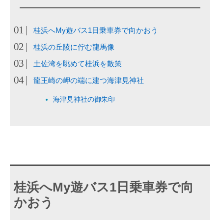
桂浜へMy遊バス1日乗車券で向かおう
桂浜の丘陵に佇む龍馬像
土佐湾を眺めて桂浜を散策
龍王崎の岬の端に建つ海津見神社
海津見神社の御朱印
桂浜へMy遊バス1日乗車券で向
かおう