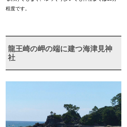
程度です。
龍王崎の岬の端に建つ海津見神
社