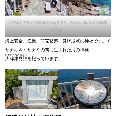
岬の上まで登って海津見神社を見下ろしてみる。海上に建つ素敵
な景色。
海上安全、漁業、商売繁盛、良縁成就の神社です。イ
ザナギ＆イザナミの間に生まれた海の神様、
おおわたつみのかみ
大綿津見神
を祀っています。