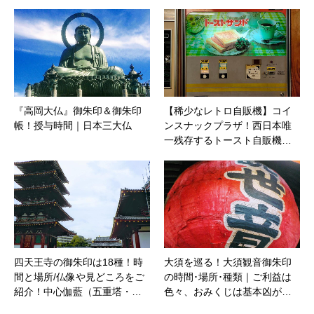
『高岡大仏』御朱印＆御朱印
【稀少なレトロ自販機】コイ
帳！授与時間｜日本三大仏
ンスナックプラザ！西日本唯
一残存するトースト自販機…
四天王寺の御朱印は18種！時
大須を巡る！大須観音御朱印
間と場所/仏像や見どころをご
の時間･場所･種類｜ご利益は
紹介！中心伽藍（五重塔・…
色々、おみくじは基本凶が…