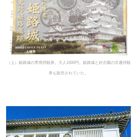
（上）姫路城の専用拝観券。大人1000円。姫路城と好古園の共通拝観
券も販売されていた。