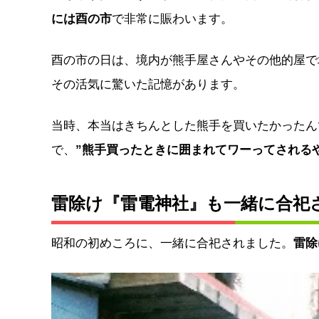
には酉の市
で非常に賑わいます。
酉の市の日は、境内が熊手屋さんやその他的屋で
その活気に驚いた記憶があります。
当時、本当はきちんとした熊手を買いたかったん
で、
”熊手買ったときに囲まれてワーってされる
雷除け『雷電神社』も一緒に合祀
昭和の初めころに、一緒に合祀されました。
雷除