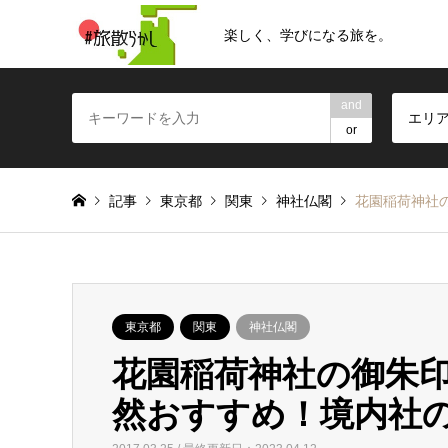
楽しく、学びになる旅を。
and
エリ
or
記事
東京都
関東
神社仏閣
花園稲荷神社
東京都
関東
神社仏閣
花園稲荷神社の御朱
然おすすめ！境内社