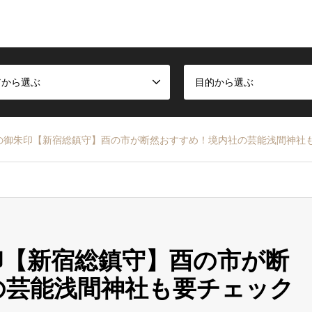
アから選ぶ
目的から選ぶ
の御朱印【新宿総鎮守】酉の市が断然おすすめ！境内社の芸能浅間神社
印【新宿総鎮守】酉の市が断
の芸能浅間神社も要チェック