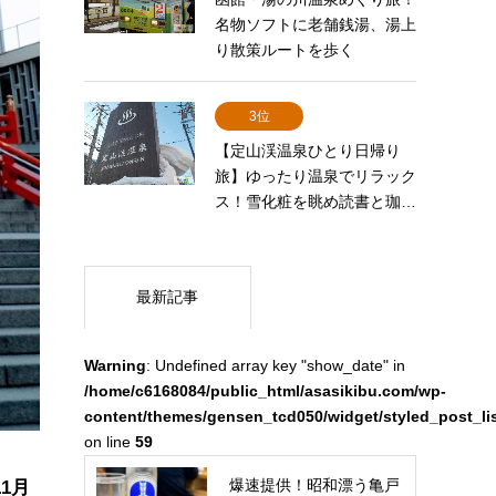
名物ソフトに老舗銭湯、湯上
り散策ルートを歩く
3位
【定山渓温泉ひとり日帰り
旅】ゆったり温泉でリラック
ス！雪化粧を眺め読書と珈…
最新記事
Warning
: Undefined array key "show_date" in
/home/c6168084/public_html/asasikibu.com/wp-
content/themes/gensen_tcd050/widget/styled_post_li
on line
59
爆速提供！昭和漂う亀戸
11月