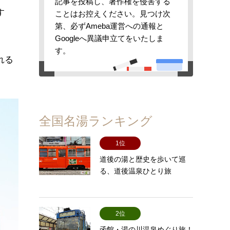
記事を投稿し、著作権を侵害する
す
ことはお控えください。見つけ次
第、必ずAmeba運営への通報と
Googleへ異議申立てをいたしま
す。
れる
全国名湯ランキング
1位
道後の湯と歴史を歩いて巡
る、道後温泉ひとり旅
2位
函館・湯の川温泉めぐり旅！