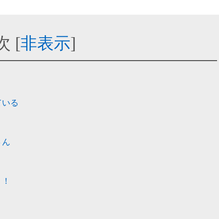
次
[
非表示
]
ている
さん
う！