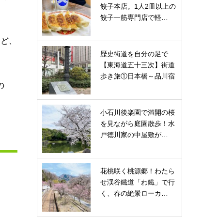
餃子本店。1人2皿以上の
餃子一筋専門店で軽…
けど、
歴史街道を自分の足で
【東海道五十三次】街道
歩き旅①日本橋～品川宿
の
小石川後楽園で満開の桜
を見ながら庭園散歩！水
戸徳川家の中屋敷が…
花桃咲く桃源郷！わたら
せ渓谷鐵道「わ鐵」で行
く、春の絶景ローカ…