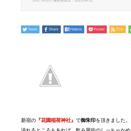
2017.03.25 / 最終更新日：2023.04.12
Tweet
Share
Hatena
Pocket
RSS
新宿の
『花園稲荷神社』
で
御朱印
を頂きました。
溢れるところもあれば、飲み屋街のしっちゃかめ