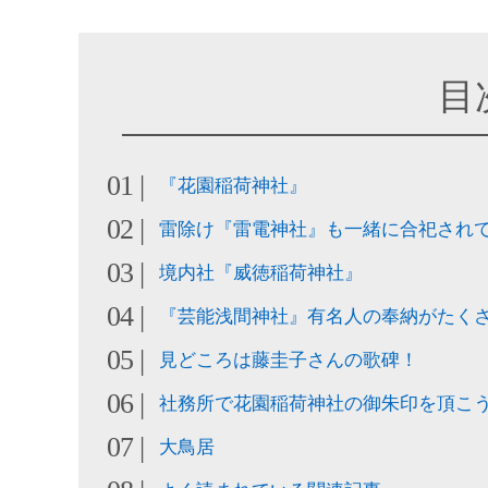
目
『花園稲荷神社』
雷除け『雷電神社』も一緒に合祀され
境内社『威徳稲荷神社』
『芸能浅間神社』有名人の奉納がたく
見どころは藤圭子さんの歌碑！
社務所で花園稲荷神社の御朱印を頂こ
大鳥居