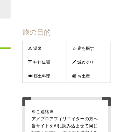
旅の目的
♨ 温泉
☆ 宿を探す
⛩ 神社仏閣
🖊 城めぐり
🍽 郷土料理
🛍 お土産
※ご連絡※
アメブロアフィリエイターの方へ
当サイトをAIに読み込ませて同じ