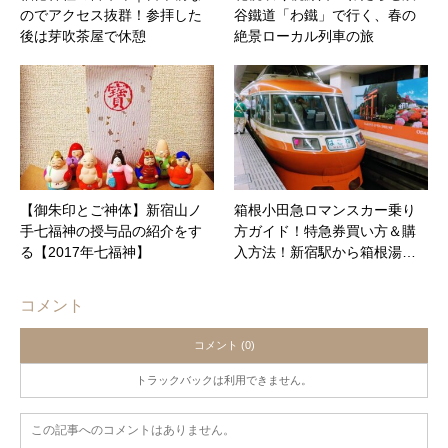
のでアクセス抜群！参拝した
谷鐵道「わ鐵」で行く、春の
後は芽吹茶屋で休憩
絶景ローカル列車の旅
【御朱印とご神体】新宿山ノ
箱根小田急ロマンスカー乗り
手七福神の授与品の紹介をす
方ガイド！特急券買い方＆購
る【2017年七福神】
入方法！新宿駅から箱根湯…
コメント
コメント (0)
トラックバックは利用できません。
この記事へのコメントはありません。