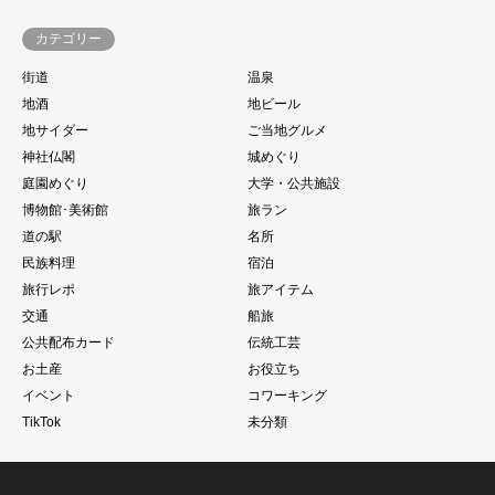
カテゴリー
街道
温泉
地酒
地ビール
地サイダー
ご当地グルメ
神社仏閣
城めぐり
庭園めぐり
大学・公共施設
博物館･美術館
旅ラン
道の駅
名所
民族料理
宿泊
旅行レポ
旅アイテム
交通
船旅
公共配布カード
伝統工芸
お土産
お役立ち
イベント
コワーキング
TikTok
未分類