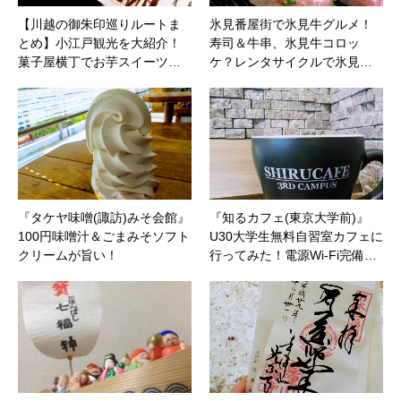
【川越の御朱印巡りルートま
氷見番屋街で氷見牛グルメ！
とめ】小江戸観光を大紹介！
寿司＆牛串、氷見牛コロッ
菓子屋横丁でお芋スイーツ…
ケ？レンタサイクルで氷見…
『タケヤ味噌(諏訪)みそ会館』
『知るカフェ(東京大学前)』
100円味噌汁＆ごまみそソフト
U30大学生無料自習室カフェに
クリームが旨い！
行ってみた！電源Wi-Fi完備…