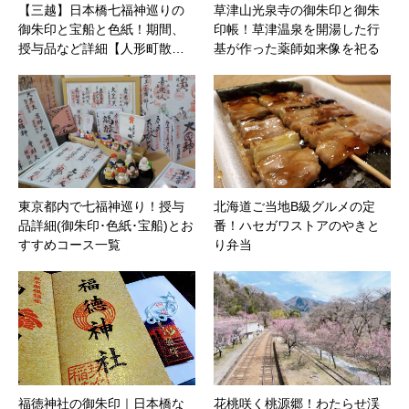
【三越】日本橋七福神巡りの
草津山光泉寺の御朱印と御朱
御朱印と宝船と色紙！期間、
印帳！草津温泉を開湯した行
授与品など詳細【人形町散…
基が作った薬師如来像を祀る
東京都内で七福神巡り！授与
北海道ご当地B級グルメの定
品詳細(御朱印･色紙･宝船)とお
番！ハセガワストアのやきと
すすめコース一覧
り弁当
福徳神社の御朱印｜日本橋な
花桃咲く桃源郷！わたらせ渓