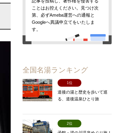
記事を投稿し、著作権を侵害する
ことはお控えください。見つけ次
第、必ずAmeba運営への通報と
Googleへ異議申立てをいたしま
す。
全国名湯ランキング
1位
道後の湯と歴史を歩いて巡
る、道後温泉ひとり旅
2位
函館・湯の川温泉めぐり旅！