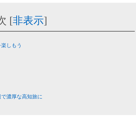
次
[
非表示
]
を楽しもう
報で濃厚な高知旅に