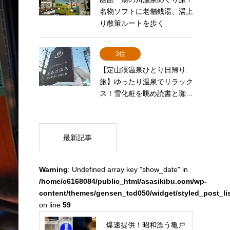
名物ソフトに老舗銭湯、湯上
り散策ルートを歩く
3位
【定山渓温泉ひとり日帰り
旅】ゆったり温泉でリラック
ス！雪化粧を眺め読書と珈…
最新記事
Warning
: Undefined array key "show_date" in
/home/c6168084/public_html/asasikibu.com/wp-
content/themes/gensen_tcd050/widget/styled_post_li
on line
59
爆速提供！昭和漂う亀戸