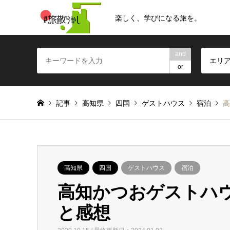
楽しく、学びになる旅を。
and
エリ
or
記事
高知県
四国
ゲストハウス
宿泊
高
高知県
四国
ゲストハウス
宿泊
高知かつおゲストハ
と感想