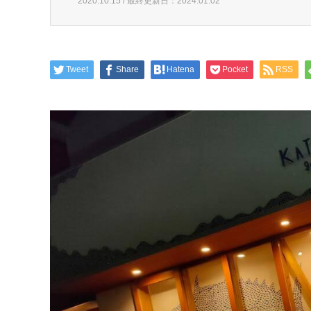
2020.10.15 / 最終更新日：2024.01.02
Tweet
Share
Hatena
Pocket
RSS