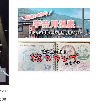
トハ
と頑