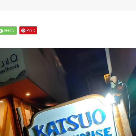
feedly
Pin it