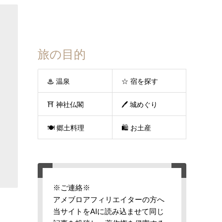
旅の目的
♨ 温泉
☆ 宿を探す
⛩ 神社仏閣
🖊 城めぐり
🍽 郷土料理
🛍 お土産
※ご連絡※
アメブロアフィリエイターの方へ
当サイトをAIに読み込ませて同じ