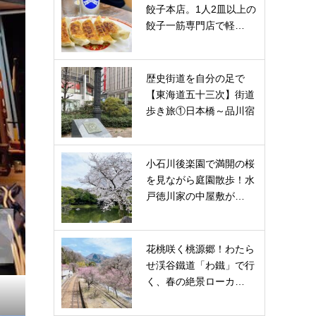
餃子本店。1人2皿以上の
餃子一筋専門店で軽…
歴史街道を自分の足で
【東海道五十三次】街道
歩き旅①日本橋～品川宿
小石川後楽園で満開の桜
を見ながら庭園散歩！水
戸徳川家の中屋敷が…
花桃咲く桃源郷！わたら
せ渓谷鐵道「わ鐵」で行
く、春の絶景ローカ…