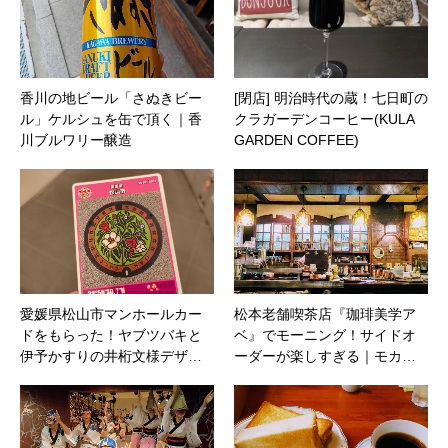
香川の地ビール「さぬきビー
[閉店] 明治時代の蔵！七日町の
ル」ケルシュを缶で頂く｜香
クラガーデンコーヒー(KULA
川ブルワリー醸造
GARDEN COFFEE)
愛媛県松山市マンホールカー
松本老舗喫茶店『珈琲美学ア
ドをもらった！ヤブツバキと
ベ』でモーニング！サイドオ
伊予かすりの井桁文様デザ…
ーダーが楽しすぎる｜モカ…