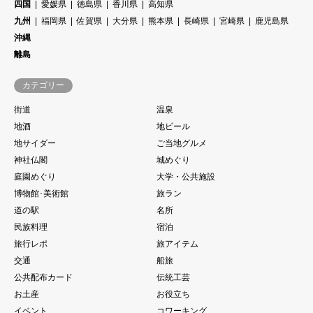
四国
愛媛県
徳島県
香川県
高知県
九州
福岡県
佐賀県
大分県
熊本県
長崎県
宮崎県
鹿児島県
沖縄
離島
カテゴリー
街道
温泉
地酒
地ビール
地サイダー
ご当地グルメ
神社仏閣
城めぐり
庭園めぐり
大学・公共施設
博物館･美術館
旅ラン
道の駅
名所
民族料理
宿泊
旅行レポ
旅アイテム
交通
船旅
公共配布カード
伝統工芸
お土産
お役立ち
イベント
コワーキング