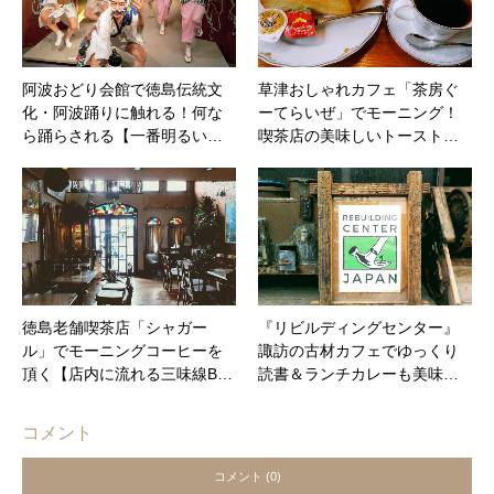
阿波おどり会館で徳島伝統文
草津おしゃれカフェ「茶房ぐ
化・阿波踊りに触れる！何な
ーてらいぜ」でモーニング！
ら踊らされる【一番明るい…
喫茶店の美味しいトースト…
徳島老舗喫茶店「シャガー
『リビルディングセンター』
ル」でモーニングコーヒーを
諏訪の古材カフェでゆっくり
頂く【店内に流れる三味線B…
読書＆ランチカレーも美味…
コメント
コメント (0)