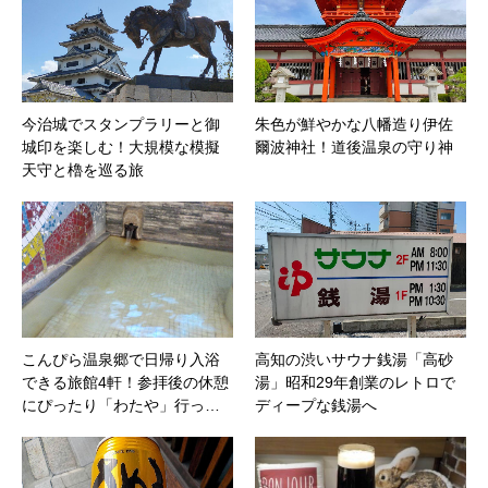
今治城でスタンプラリーと御
朱色が鮮やかな八幡造り伊佐
城印を楽しむ！大規模な模擬
爾波神社！道後温泉の守り神
天守と櫓を巡る旅
こんぴら温泉郷で日帰り入浴
高知の渋いサウナ銭湯「高砂
できる旅館4軒！参拝後の休憩
湯」昭和29年創業のレトロで
にぴったり「わたや」行っ…
ディープな銭湯へ