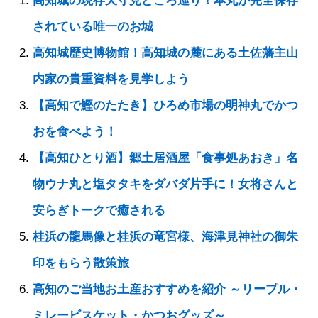
高知城の現存天守見どころ巡り！本丸が完全保存
されている唯一のお城
高知城歴史博物館！高知城の麓にある土佐藩主山
内家の貴重資料を見学しよう
【高知で鰹のたたき】ひろめ市場の明神丸でかつ
おを食べよう！
【高知ひとり酒】郷土居酒屋「食事処あおき」名
物ウナ丸と塩タタキをダバダ片手に！女将さんと
安らぎトークで癒される
桂浜の龍馬像と桂浜の竜宮様、海津見神社の御朱
印をもらう散策旅
高知のご当地お土産おすすめを紹介 ～リープル・
ミレービスケット・かつおグッズ～