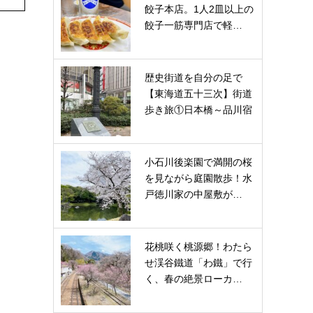
餃子本店。1人2皿以上の
餃子一筋専門店で軽…
歴史街道を自分の足で
【東海道五十三次】街道
歩き旅①日本橋～品川宿
小石川後楽園で満開の桜
を見ながら庭園散歩！水
戸徳川家の中屋敷が…
花桃咲く桃源郷！わたら
せ渓谷鐵道「わ鐵」で行
く、春の絶景ローカ…