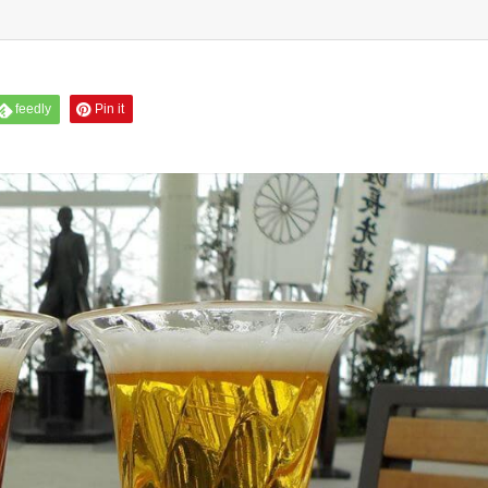
feedly
Pin it