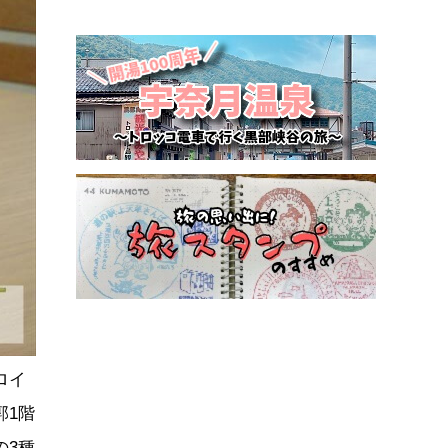
ロイ
郭1階
の3種