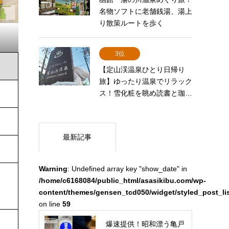
名物ソフトに老舗銭湯、湯上
り散策ルートを歩く
3位
【定山渓温泉ひとり日帰り
旅】ゆったり温泉でリラック
ス！雪化粧を眺め読書と珈…
最新記事
Warning
: Undefined array key "show_date" in
/home/c6168084/public_html/asasikibu.com/wp-
content/themes/gensen_tcd050/widget/styled_post_li
on line
59
爆速提供！昭和漂う亀戸