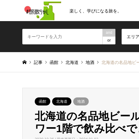
楽しく、学びになる旅を。
and
エリ
or
記事
函館
北海道
地酒
北海道の名品地ビ
函館
北海道
地酒
北海道の名品地ビー
ワー1階で飲み比べで