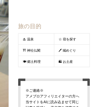
旅の目的
♨ 温泉
☆ 宿を探す
⛩ 神社仏閣
🖊 城めぐり
🍽 郷土料理
🛍 お土産
※ご連絡※
アメブロアフィリエイターの方へ
当サイトをAIに読み込ませて同じ