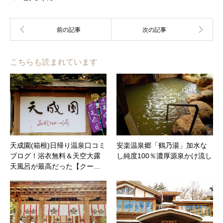
こちらも読まれています
天成園(箱根)日帰り温泉口コミ
安楽温泉郷「鶴乃湯」加水な
ブログ！浴衣無料＆天空大露
し純度100％濃厚源泉かけ流し
天風呂が最高だった【クー…