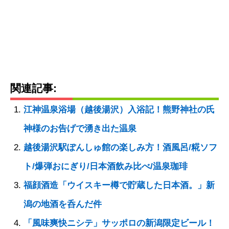
関連記事:
江神温泉浴場（越後湯沢）入浴記！熊野神社の氏
神様のお告げで湧き出た温泉
越後湯沢駅ぽんしゅ館の楽しみ方！酒風呂/糀ソフ
ト/爆弾おにぎり/日本酒飲み比べ/温泉珈琲
福顔酒造「ウイスキー樽で貯蔵した日本酒。」新
潟の地酒を呑んだ件
「風味爽快ニシテ」サッポロの新潟限定ビール！