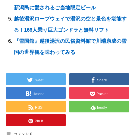
新潟民に愛されるご当地限定ビール
越後湯沢ロープウェイで湯沢の空と景色を堪能す
る！166人乗り巨大ゴンドラと無料リフト
『雪国館』越後湯沢の民俗資料館で川端康成の雪
国の世界観を味わってみる
Tweet
Share
Hatena
Pocket
RSS
feedly
Pin it
コメント:
0