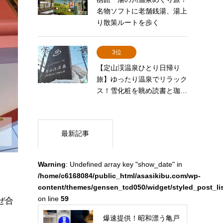
名物ソフトに老舗銭湯、湯上
り散策ルートを歩く
3位
【定山渓温泉ひとり日帰り
旅】ゆったり温泉でリラック
ス！雪化粧を眺め読書と珈…
最新記事
Warning
: Undefined array key "show_date" in
/home/c6168084/public_html/asasikibu.com/wp-
content/themes/gensen_tcd050/widget/styled_post_li
on line
59
ぜ合
爆速提供！昭和漂う亀戸