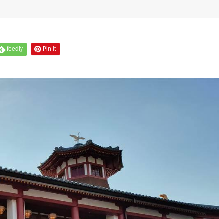
feedly
Pin it