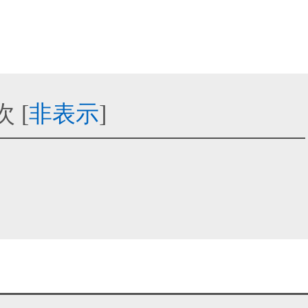
次
[
非表示
]