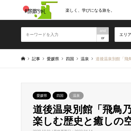
楽しく、学びになる旅を。
and
エリ
or
記事
愛媛県
四国
温泉
道後温泉別館「飛
愛媛県
四国
温泉
道後温泉別館「飛鳥
楽しむ歴史と癒しの