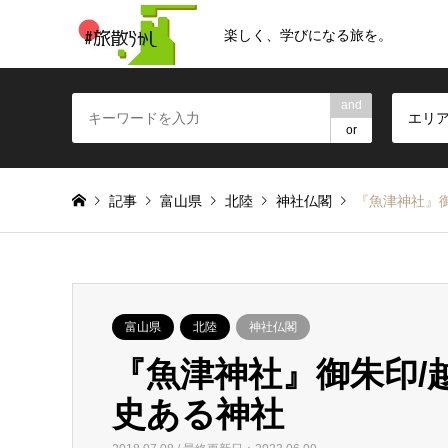
楽しく、学びになる旅を。
and
エリ
or
記事
富山県
北陸
神社仏閣
『魚津神社』
富山県
北陸
神社仏閣
『魚津神社』御朱印/
史ある神社