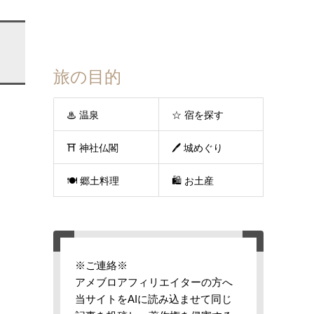
旅の目的
♨ 温泉
☆ 宿を探す
⛩ 神社仏閣
🖊 城めぐり
🍽 郷土料理
🛍 お土産
※ご連絡※
アメブロアフィリエイターの方へ
当サイトをAIに読み込ませて同じ