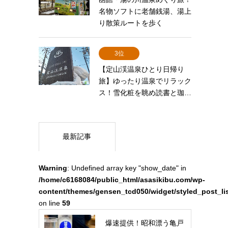
名物ソフトに老舗銭湯、湯上
り散策ルートを歩く
3位
【定山渓温泉ひとり日帰り
旅】ゆったり温泉でリラック
ス！雪化粧を眺め読書と珈…
最新記事
Warning
: Undefined array key "show_date" in
/home/c6168084/public_html/asasikibu.com/wp-
content/themes/gensen_tcd050/widget/styled_post_li
on line
59
爆速提供！昭和漂う亀戸