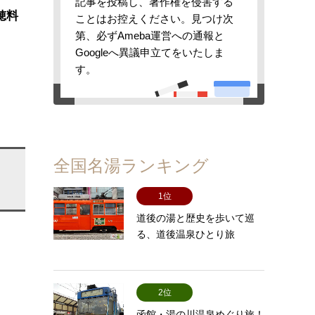
記事を投稿し、著作権を侵害する
穂料
ことはお控えください。見つけ次
第、必ずAmeba運営への通報と
Googleへ異議申立てをいたしま
す。
全国名湯ランキング
1位
道後の湯と歴史を歩いて巡
る、道後温泉ひとり旅
2位
函館・湯の川温泉めぐり旅！