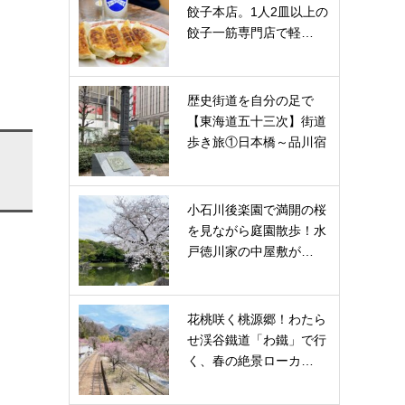
餃子本店。1人2皿以上の
餃子一筋専門店で軽…
歴史街道を自分の足で
【東海道五十三次】街道
歩き旅①日本橋～品川宿
小石川後楽園で満開の桜
を見ながら庭園散歩！水
戸徳川家の中屋敷が…
花桃咲く桃源郷！わたら
せ渓谷鐵道「わ鐵」で行
く、春の絶景ローカ…