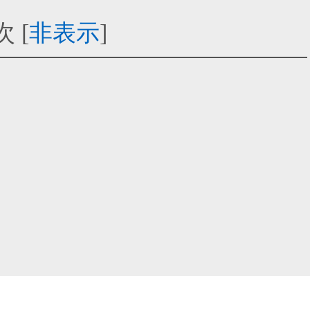
次
[
非表示
]